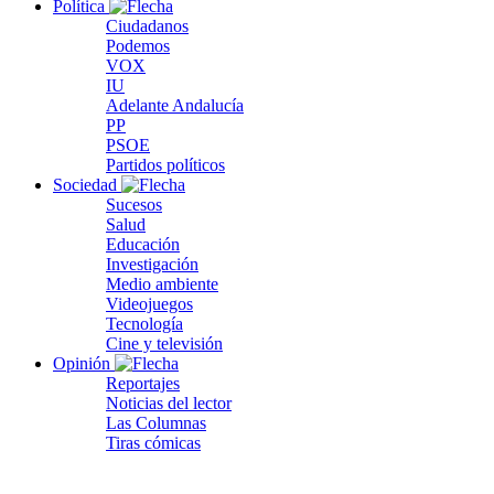
Política
Ciudadanos
Podemos
VOX
IU
Adelante Andalucía
PP
PSOE
Partidos políticos
Sociedad
Sucesos
Salud
Educación
Investigación
Medio ambiente
Videojuegos
Tecnología
Cine y televisión
Opinión
Reportajes
Noticias del lector
Las Columnas
Tiras cómicas