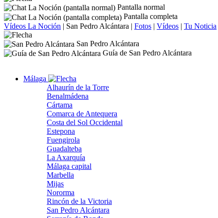
Pantalla normal
Pantalla completa
Vídeos La Noción
|
San Pedro Alcántara
|
Fotos
|
Vídeos
|
Tu Noticia
San Pedro Alcántara
Guía de San Pedro Alcántara
Málaga
Alhaurín de la Torre
Benalmádena
Cártama
Comarca de Antequera
Costa del Sol Occidental
Estepona
Fuengirola
Guadalteba
La Axarquía
Málaga capital
Marbella
Mijas
Nororma
Rincón de la Victoria
San Pedro Alcántara