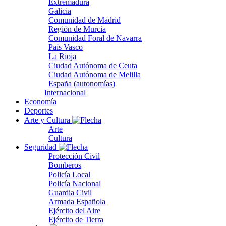
Extremadura
Galicia
Comunidad de Madrid
Región de Murcia
Comunidad Foral de Navarra
País Vasco
La Rioja
Ciudad Autónoma de Ceuta
Ciudad Autónoma de Melilla
España (autonomías)
Internacional
Economía
Deportes
Arte y Cultura
Arte
Cultura
Seguridad
Protección Civil
Bomberos
Policía Local
Policía Nacional
Guardia Civil
Armada Española
Ejército del Aire
Ejército de Tierra