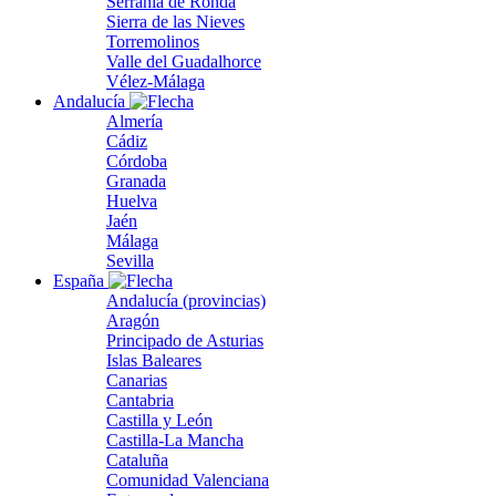
Serranía de Ronda
Sierra de las Nieves
Torremolinos
Valle del Guadalhorce
Vélez-Málaga
Andalucía
Almería
Cádiz
Córdoba
Granada
Huelva
Jaén
Málaga
Sevilla
España
Andalucía (provincias)
Aragón
Principado de Asturias
Islas Baleares
Canarias
Cantabria
Castilla y León
Castilla-La Mancha
Cataluña
Comunidad Valenciana