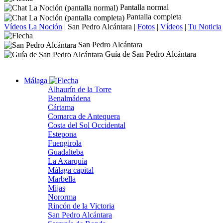
Pantalla normal
Pantalla completa
Vídeos La Noción
|
San Pedro Alcántara
|
Fotos
|
Vídeos
|
Tu Noticia
San Pedro Alcántara
Guía de San Pedro Alcántara
Málaga
Alhaurín de la Torre
Benalmádena
Cártama
Comarca de Antequera
Costa del Sol Occidental
Estepona
Fuengirola
Guadalteba
La Axarquía
Málaga capital
Marbella
Mijas
Nororma
Rincón de la Victoria
San Pedro Alcántara