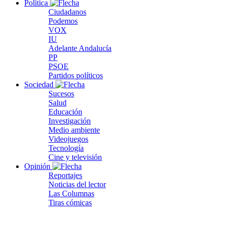
Política
Ciudadanos
Podemos
VOX
IU
Adelante Andalucía
PP
PSOE
Partidos políticos
Sociedad
Sucesos
Salud
Educación
Investigación
Medio ambiente
Videojuegos
Tecnología
Cine y televisión
Opinión
Reportajes
Noticias del lector
Las Columnas
Tiras cómicas