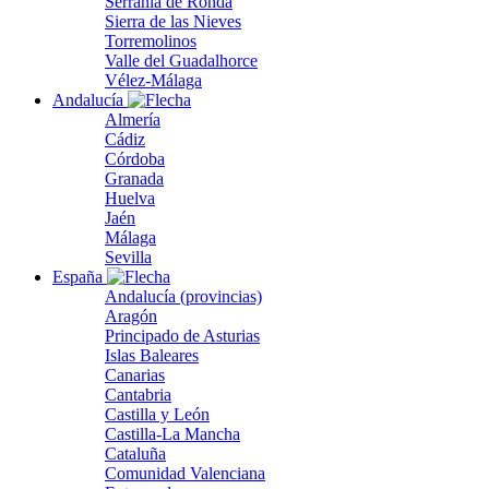
Serranía de Ronda
Sierra de las Nieves
Torremolinos
Valle del Guadalhorce
Vélez-Málaga
Andalucía
Almería
Cádiz
Córdoba
Granada
Huelva
Jaén
Málaga
Sevilla
España
Andalucía (provincias)
Aragón
Principado de Asturias
Islas Baleares
Canarias
Cantabria
Castilla y León
Castilla-La Mancha
Cataluña
Comunidad Valenciana