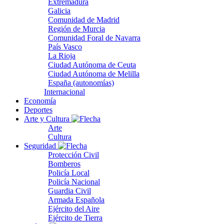
Extremadura
Galicia
Comunidad de Madrid
Región de Murcia
Comunidad Foral de Navarra
País Vasco
La Rioja
Ciudad Autónoma de Ceuta
Ciudad Autónoma de Melilla
España (autonomías)
Internacional
Economía
Deportes
Arte y Cultura
Arte
Cultura
Seguridad
Protección Civil
Bomberos
Policía Local
Policía Nacional
Guardia Civil
Armada Española
Ejército del Aire
Ejército de Tierra