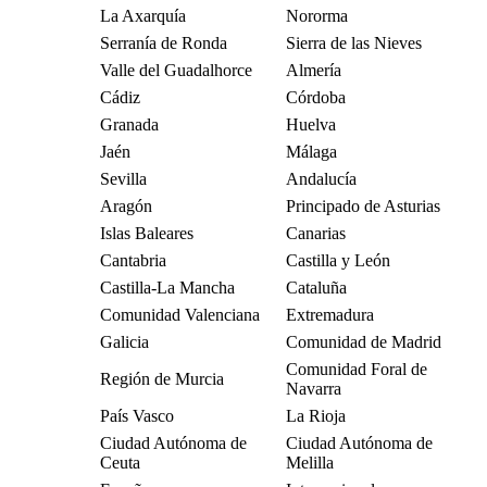
La Axarquía
Nororma
Serranía de Ronda
Sierra de las Nieves
Valle del Guadalhorce
Almería
Cádiz
Córdoba
Granada
Huelva
Jaén
Málaga
Sevilla
Andalucía
Aragón
Principado de Asturias
Islas Baleares
Canarias
Cantabria
Castilla y León
Castilla-La Mancha
Cataluña
Comunidad Valenciana
Extremadura
Galicia
Comunidad de Madrid
Comunidad Foral de
Región de Murcia
Navarra
País Vasco
La Rioja
Ciudad Autónoma de
Ciudad Autónoma de
Ceuta
Melilla