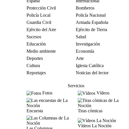
España
Internacional
Protección Civil
Bomberos
Policía Local
Policía Nacional
Guardia Civil
Armada Española
Ejército del Aire
Ejército de Tierra
Sucesos
Salud
Educación
Investigación
Medio ambiente
Economía
Deportes
Arte
Cultura
Iglesia Católica
Reportajes
Noticias del lector
Servicios
Fotos
Vídeos
Encuesta
Tiras cómicas
Vídeos La Noción
Las Columnas