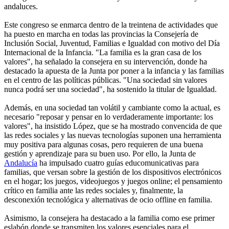
andaluces.
Este congreso se enmarca dentro de la treintena de actividades que
ha puesto en marcha en todas las provincias la Consejería de
Inclusión Social, Juventud, Familias e Igualdad con motivo del Día
Internacional de la Infancia. "La familia es la gran casa de los
valores", ha señalado la consejera en su intervención, donde ha
destacado la apuesta de la Junta por poner a la infancia y las familias
en el centro de las políticas públicas. "Una sociedad sin valores
nunca podrá ser una sociedad", ha sostenido la titular de Igualdad.
Además, en una sociedad tan volátil y cambiante como la actual, es
necesario "reposar y pensar en lo verdaderamente importante: los
valores", ha insistido López, que se ha mostrado convencida de que
las redes sociales y las nuevas tecnologías suponen una herramienta
muy positiva para algunas cosas, pero requieren de una buena
gestión y aprendizaje para su buen uso. Por ello, la Junta de
Andalucía
ha impulsado cuatro guías educomunicativas para
familias, que versan sobre la gestión de los dispositivos electrónicos
en el hogar; los juegos, videojuegos y juegos online; el pensamiento
crítico en familia ante las redes sociales y, finalmente, la
desconexión tecnológica y alternativas de ocio offline en familia.
Asimismo, la consejera ha destacado a la familia como ese primer
eslabón donde se transmiten los valores esenciales para el