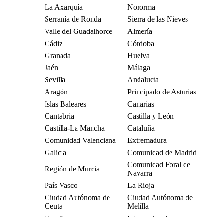
La Axarquía
Nororma
Serranía de Ronda
Sierra de las Nieves
Valle del Guadalhorce
Almería
Cádiz
Córdoba
Granada
Huelva
Jaén
Málaga
Sevilla
Andalucía
Aragón
Principado de Asturias
Islas Baleares
Canarias
Cantabria
Castilla y León
Castilla-La Mancha
Cataluña
Comunidad Valenciana
Extremadura
Galicia
Comunidad de Madrid
Comunidad Foral de
Región de Murcia
Navarra
País Vasco
La Rioja
Ciudad Autónoma de
Ciudad Autónoma de
Ceuta
Melilla