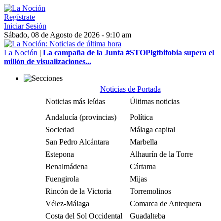
Regístrate
Iniciar Sesión
Sábado, 08 de Agosto de 2026 - 9:10 am
La Noción
|
La campaña de la Junta #STOPlgtbifobia supera el
millón de visualizaciones...
Noticias de Portada
Noticias más leídas
Últimas noticias
Andalucía (provincias)
Política
Sociedad
Málaga capital
San Pedro Alcántara
Marbella
Estepona
Alhaurín de la Torre
Benalmádena
Cártama
Fuengirola
Mijas
Rincón de la Victoria
Torremolinos
Vélez-Málaga
Comarca de Antequera
Costa del Sol Occidental
Guadalteba