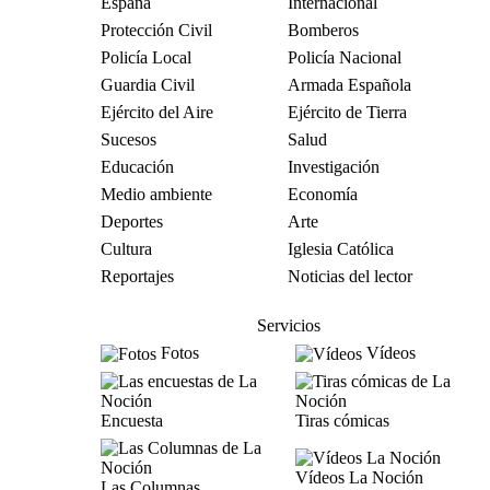
España
Internacional
Protección Civil
Bomberos
Policía Local
Policía Nacional
Guardia Civil
Armada Española
Ejército del Aire
Ejército de Tierra
Sucesos
Salud
Educación
Investigación
Medio ambiente
Economía
Deportes
Arte
Cultura
Iglesia Católica
Reportajes
Noticias del lector
Servicios
Fotos
Vídeos
Encuesta
Tiras cómicas
Vídeos La Noción
Las Columnas