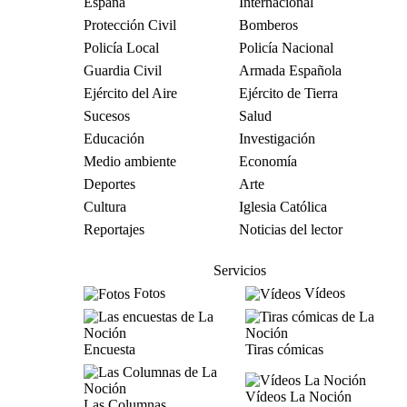
España
Internacional
Protección Civil
Bomberos
Policía Local
Policía Nacional
Guardia Civil
Armada Española
Ejército del Aire
Ejército de Tierra
Sucesos
Salud
Educación
Investigación
Medio ambiente
Economía
Deportes
Arte
Cultura
Iglesia Católica
Reportajes
Noticias del lector
Servicios
Fotos
Vídeos
Encuesta
Tiras cómicas
Vídeos La Noción
Las Columnas