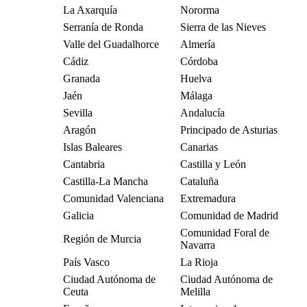
La Axarquía
Nororma
Serranía de Ronda
Sierra de las Nieves
Valle del Guadalhorce
Almería
Cádiz
Córdoba
Granada
Huelva
Jaén
Málaga
Sevilla
Andalucía
Aragón
Principado de Asturias
Islas Baleares
Canarias
Cantabria
Castilla y León
Castilla-La Mancha
Cataluña
Comunidad Valenciana
Extremadura
Galicia
Comunidad de Madrid
Comunidad Foral de
Región de Murcia
Navarra
País Vasco
La Rioja
Ciudad Autónoma de
Ciudad Autónoma de
Ceuta
Melilla