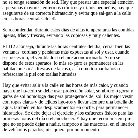
no se tenga sensación de sed. Hay que prestar una especial atención
a personas mayores, enfermos crónicos y ni-ños pequeños; hay que
asegurarse de su correcta hidratación y evitar que sal-gan a la calle
en las horas centrales del día.
Se recomiendan durante estos días de altas temperaturas las comidas
ligeras, frías y frescas, evitando las copiosas y muy calientes.
El 112 aconseja, durante las horas centrales del día, cerrar bien las
ventanas, cortinas y persianas más expuestas al sol y usar, cuando
sea necesario, el ven-tilador o el aire acondicionado. Si no se
dispone de estos aparatos, lo más se-guro es permanecer en las
habitaciones más frescas de la casa, así como to-mar baños o
refrescarse la piel con toallas húmedas.
Hay que evitar salir a la calle en las horas de más calor, y cuando
haya que ha-cerlo se debe usar protección solar, sombrero o gorra y
gafas de sol homologa-das para protegernos del sol. Es mejor vestir
con ropas claras y de tejidos lige-ros y llevar siempre una botella de
agua, también en los desplazamientos en coche, para permanecer
hidratados. Se debe dejar el ejercicio y los esfuerzos físicos para las
primeras horas del día o el anochecer. Y hay que recordar siem-pre
que no se puede dejar a nadie, tampoco a las mascotas, en el interior
de vehículos parados, ni siquiera por un momento.