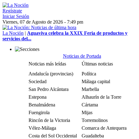
Regístrate
Iniciar Sesión
Viernes, 07 de Agosto de 2026 - 7:49 pm
La Noción
|
Aguaviva celebra la XXIX Feria de productos y
servicios del...
Noticias de Portada
Noticias más leídas
Últimas noticias
Andalucía (provincias)
Política
Sociedad
Málaga capital
San Pedro Alcántara
Marbella
Estepona
Alhaurín de la Torre
Benalmádena
Cártama
Fuengirola
Mijas
Rincón de la Victoria
Torremolinos
Vélez-Málaga
Comarca de Antequera
Costa del Sol Occidental
Guadalteba