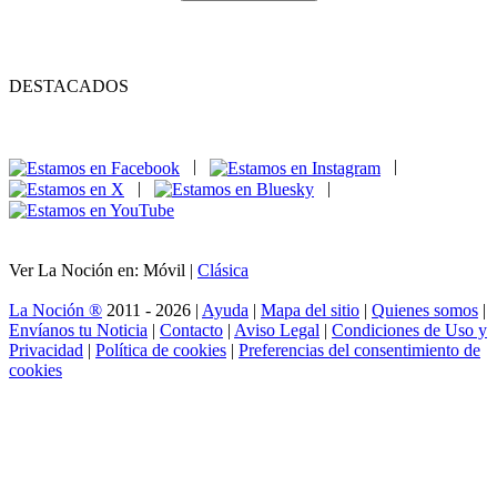
DESTACADOS
|
|
|
|
Ver La Noción en: Móvil |
Clásica
La Noción ®
2011 - 2026 |
Ayuda
|
Mapa del sitio
|
Quienes somos
|
Envíanos tu Noticia
|
Contacto
|
Aviso Legal
|
Condiciones de Uso y
Privacidad
|
Política de cookies
|
Preferencias del consentimiento de
cookies