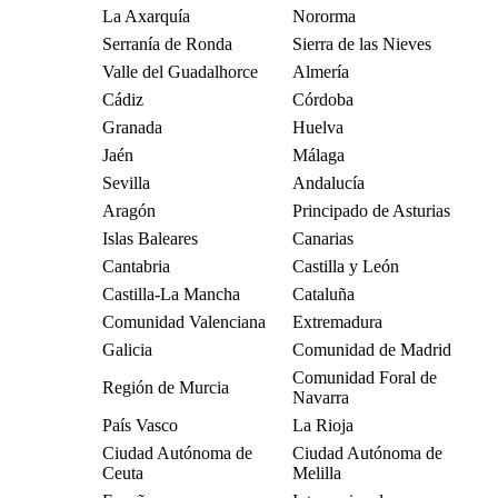
La Axarquía
Nororma
Serranía de Ronda
Sierra de las Nieves
Valle del Guadalhorce
Almería
Cádiz
Córdoba
Granada
Huelva
Jaén
Málaga
Sevilla
Andalucía
Aragón
Principado de Asturias
Islas Baleares
Canarias
Cantabria
Castilla y León
Castilla-La Mancha
Cataluña
Comunidad Valenciana
Extremadura
Galicia
Comunidad de Madrid
Comunidad Foral de
Región de Murcia
Navarra
País Vasco
La Rioja
Ciudad Autónoma de
Ciudad Autónoma de
Ceuta
Melilla