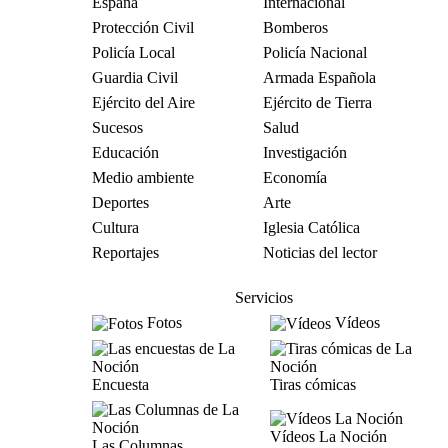
España
Internacional
Protección Civil
Bomberos
Policía Local
Policía Nacional
Guardia Civil
Armada Española
Ejército del Aire
Ejército de Tierra
Sucesos
Salud
Educación
Investigación
Medio ambiente
Economía
Deportes
Arte
Cultura
Iglesia Católica
Reportajes
Noticias del lector
Servicios
Fotos
Vídeos
Encuesta
Tiras cómicas
Vídeos La Noción
Las Columnas