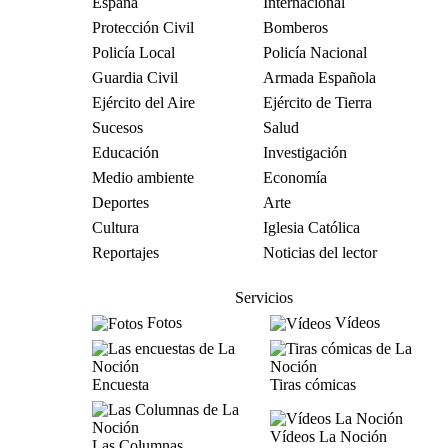
España
Internacional
Protección Civil
Bomberos
Policía Local
Policía Nacional
Guardia Civil
Armada Española
Ejército del Aire
Ejército de Tierra
Sucesos
Salud
Educación
Investigación
Medio ambiente
Economía
Deportes
Arte
Cultura
Iglesia Católica
Reportajes
Noticias del lector
Servicios
Fotos
Vídeos
Encuesta
Tiras cómicas
Vídeos La Noción
Las Columnas