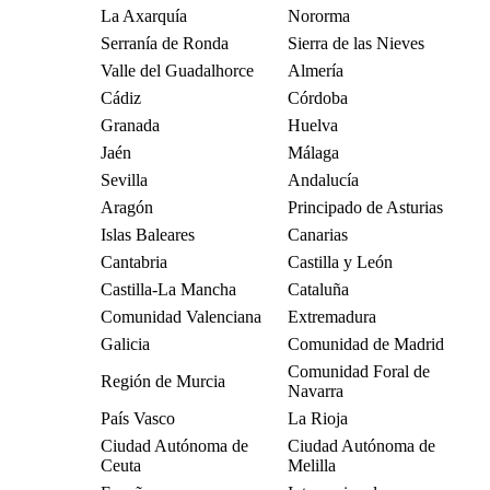
La Axarquía
Nororma
Serranía de Ronda
Sierra de las Nieves
Valle del Guadalhorce
Almería
Cádiz
Córdoba
Granada
Huelva
Jaén
Málaga
Sevilla
Andalucía
Aragón
Principado de Asturias
Islas Baleares
Canarias
Cantabria
Castilla y León
Castilla-La Mancha
Cataluña
Comunidad Valenciana
Extremadura
Galicia
Comunidad de Madrid
Comunidad Foral de
Región de Murcia
Navarra
País Vasco
La Rioja
Ciudad Autónoma de
Ciudad Autónoma de
Ceuta
Melilla