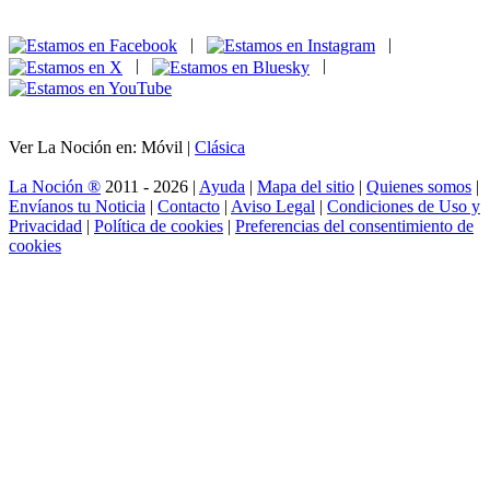
|
|
|
|
Ver La Noción en: Móvil |
Clásica
La Noción ®
2011 - 2026 |
Ayuda
|
Mapa del sitio
|
Quienes somos
|
Envíanos tu Noticia
|
Contacto
|
Aviso Legal
|
Condiciones de Uso y
Privacidad
|
Política de cookies
|
Preferencias del consentimiento de
cookies