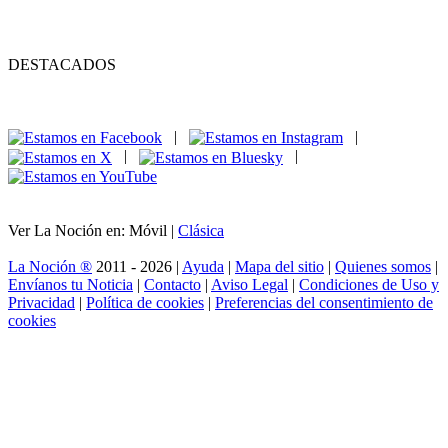
DESTACADOS
|
|
|
|
Ver La Noción en: Móvil |
Clásica
La Noción ®
2011 - 2026 |
Ayuda
|
Mapa del sitio
|
Quienes somos
|
Envíanos tu Noticia
|
Contacto
|
Aviso Legal
|
Condiciones de Uso y
Privacidad
|
Política de cookies
|
Preferencias del consentimiento de
cookies