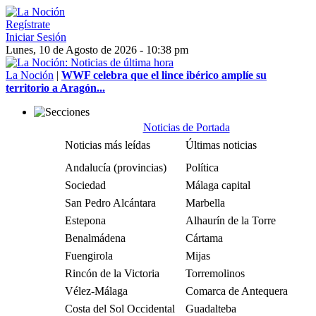
Regístrate
Iniciar Sesión
Lunes, 10 de Agosto de 2026 - 10:38 pm
La Noción
|
WWF celebra que el lince ibérico amplíe su
territorio a Aragón...
Noticias de Portada
Noticias más leídas
Últimas noticias
Andalucía (provincias)
Política
Sociedad
Málaga capital
San Pedro Alcántara
Marbella
Estepona
Alhaurín de la Torre
Benalmádena
Cártama
Fuengirola
Mijas
Rincón de la Victoria
Torremolinos
Vélez-Málaga
Comarca de Antequera
Costa del Sol Occidental
Guadalteba