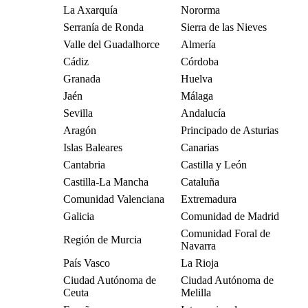
La Axarquía
Nororma
Serranía de Ronda
Sierra de las Nieves
Valle del Guadalhorce
Almería
Cádiz
Córdoba
Granada
Huelva
Jaén
Málaga
Sevilla
Andalucía
Aragón
Principado de Asturias
Islas Baleares
Canarias
Cantabria
Castilla y León
Castilla-La Mancha
Cataluña
Comunidad Valenciana
Extremadura
Galicia
Comunidad de Madrid
Comunidad Foral de
Región de Murcia
Navarra
País Vasco
La Rioja
Ciudad Autónoma de
Ciudad Autónoma de
Ceuta
Melilla