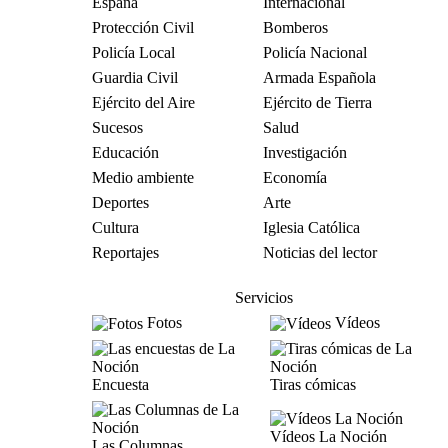
España
Internacional
Protección Civil
Bomberos
Policía Local
Policía Nacional
Guardia Civil
Armada Española
Ejército del Aire
Ejército de Tierra
Sucesos
Salud
Educación
Investigación
Medio ambiente
Economía
Deportes
Arte
Cultura
Iglesia Católica
Reportajes
Noticias del lector
Servicios
Fotos
Vídeos
Encuesta
Tiras cómicas
Vídeos La Noción
Las Columnas