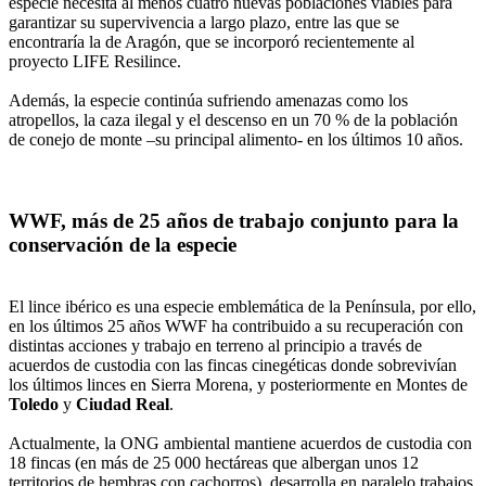
especie necesita al menos cuatro nuevas poblaciones viables para
garantizar su supervivencia a largo plazo, entre las que se
encontraría la de Aragón, que se incorporó recientemente al
proyecto LIFE Resilince.
Además, la especie continúa sufriendo amenazas como los
atropellos, la caza ilegal y el descenso en un 70 % de la población
de conejo de monte –su principal alimento- en los últimos 10 años.
WWF, más de 25 años de trabajo conjunto para la
conservación de la especie
El lince ibérico es una especie emblemática de la Península, por ello,
en los últimos 25 años WWF ha contribuido a su recuperación con
distintas acciones y trabajo en terreno al principio a través de
acuerdos de custodia con las fincas cinegéticas donde sobrevivían
los últimos linces en Sierra Morena, y posteriormente en Montes de
Toledo
y
Ciudad Real
.
Actualmente, la ONG ambiental mantiene acuerdos de custodia con
18 fincas (en más de 25 000 hectáreas que albergan unos 12
territorios de hembras con cachorros), desarrolla en paralelo trabajos