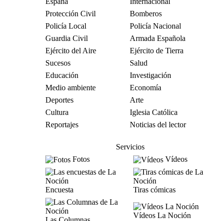
España
Internacional
Protección Civil
Bomberos
Policía Local
Policía Nacional
Guardia Civil
Armada Española
Ejército del Aire
Ejército de Tierra
Sucesos
Salud
Educación
Investigación
Medio ambiente
Economía
Deportes
Arte
Cultura
Iglesia Católica
Reportajes
Noticias del lector
Servicios
Fotos
Vídeos
Encuesta
Tiras cómicas
Vídeos La Noción
Las Columnas