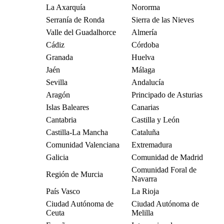
La Axarquía
Nororma
Serranía de Ronda
Sierra de las Nieves
Valle del Guadalhorce
Almería
Cádiz
Córdoba
Granada
Huelva
Jaén
Málaga
Sevilla
Andalucía
Aragón
Principado de Asturias
Islas Baleares
Canarias
Cantabria
Castilla y León
Castilla-La Mancha
Cataluña
Comunidad Valenciana
Extremadura
Galicia
Comunidad de Madrid
Comunidad Foral de
Región de Murcia
Navarra
País Vasco
La Rioja
Ciudad Autónoma de
Ciudad Autónoma de
Ceuta
Melilla