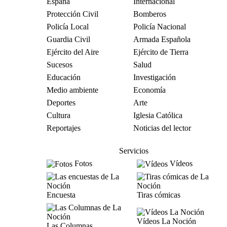
España
Internacional
Protección Civil
Bomberos
Policía Local
Policía Nacional
Guardia Civil
Armada Española
Ejército del Aire
Ejército de Tierra
Sucesos
Salud
Educación
Investigación
Medio ambiente
Economía
Deportes
Arte
Cultura
Iglesia Católica
Reportajes
Noticias del lector
Servicios
Fotos
Vídeos
Encuesta
Tiras cómicas
Vídeos La Noción
Las Columnas