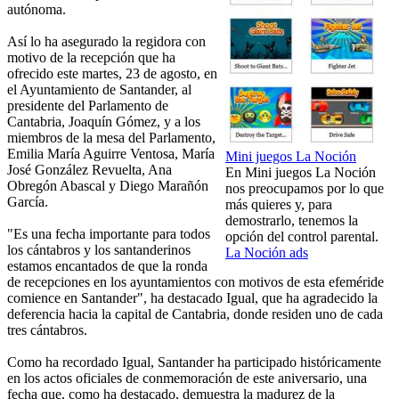
autónoma.
Así lo ha asegurado la regidora con
motivo de la recepción que ha
ofrecido este martes, 23 de agosto, en
el Ayuntamiento de Santander, al
presidente del Parlamento de
Cantabria, Joaquín Gómez, y a los
miembros de la mesa del Parlamento,
Emilia María Aguirre Ventosa, María
Mini juegos La Noción
José González Revuelta, Ana
En Mini juegos La Noción
Obregón Abascal y Diego Marañón
nos preocupamos por lo que
García.
más quieres y, para
demostrarlo, tenemos la
"Es una fecha importante para todos
opción del control parental.
los cántabros y los santanderinos
La Noción ads
estamos encantados de que la ronda
de recepciones en los ayuntamientos con motivos de esta efeméride
comience en Santander", ha destacado Igual, que ha agradecido la
deferencia hacia la capital de Cantabria, donde residen uno de cada
tres cántabros.
Como ha recordado Igual, Santander ha participado históricamente
en los actos oficiales de conmemoración de este aniversario, una
fecha que, como ha destacado, demuestra la madurez de la