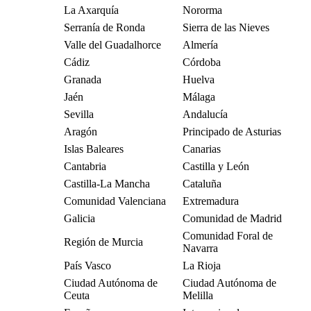
La Axarquía
Nororma
Serranía de Ronda
Sierra de las Nieves
Valle del Guadalhorce
Almería
Cádiz
Córdoba
Granada
Huelva
Jaén
Málaga
Sevilla
Andalucía
Aragón
Principado de Asturias
Islas Baleares
Canarias
Cantabria
Castilla y León
Castilla-La Mancha
Cataluña
Comunidad Valenciana
Extremadura
Galicia
Comunidad de Madrid
Comunidad Foral de
Región de Murcia
Navarra
País Vasco
La Rioja
Ciudad Autónoma de
Ciudad Autónoma de
Ceuta
Melilla