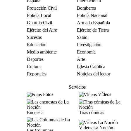
España
Internacional
Protección Civil
Bomberos
Policía Local
Policía Nacional
Guardia Civil
Armada Española
Ejército del Aire
Ejército de Tierra
Sucesos
Salud
Educación
Investigación
Medio ambiente
Economía
Deportes
Arte
Cultura
Iglesia Católica
Reportajes
Noticias del lector
Servicios
Fotos
Vídeos
Encuesta
Tiras cómicas
Vídeos La Noción
Las Columnas