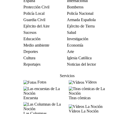
España
Internacional
Protección Civil
Bomberos
Policía Local
Policía Nacional
Guardia Civil
Armada Española
Ejército del Aire
Ejército de Tierra
Sucesos
Salud
Educación
Investigación
Medio ambiente
Economía
Deportes
Arte
Cultura
Iglesia Católica
Reportajes
Noticias del lector
Servicios
Fotos
Vídeos
Encuesta
Tiras cómicas
Vídeos La Noción
Las Columnas