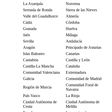
La Axarquía
Nororma
Serranía de Ronda
Sierra de las Nieves
Valle del Guadalhorce
Almería
Cádiz
Córdoba
Granada
Huelva
Jaén
Málaga
Sevilla
Andalucía
Aragón
Principado de Asturias
Islas Baleares
Canarias
Cantabria
Castilla y León
Castilla-La Mancha
Cataluña
Comunidad Valenciana
Extremadura
Galicia
Comunidad de Madrid
Comunidad Foral de
Región de Murcia
Navarra
País Vasco
La Rioja
Ciudad Autónoma de
Ciudad Autónoma de
Ceuta
Melilla