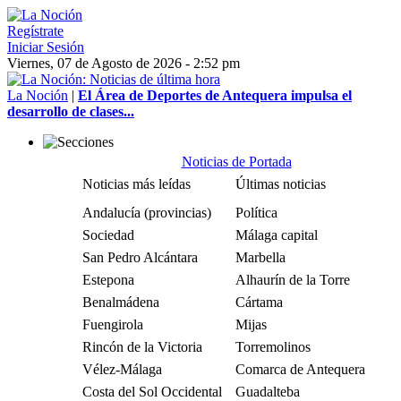
Regístrate
Iniciar Sesión
Viernes, 07 de Agosto de 2026 - 2:52 pm
La Noción
|
El Área de Deportes de Antequera impulsa el
desarrollo de clases...
Noticias de Portada
Noticias más leídas
Últimas noticias
Andalucía (provincias)
Política
Sociedad
Málaga capital
San Pedro Alcántara
Marbella
Estepona
Alhaurín de la Torre
Benalmádena
Cártama
Fuengirola
Mijas
Rincón de la Victoria
Torremolinos
Vélez-Málaga
Comarca de Antequera
Costa del Sol Occidental
Guadalteba