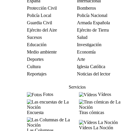
España
Internacional
Protección Civil
Bomberos
Policía Local
Policía Nacional
Guardia Civil
Armada Española
Ejército del Aire
Ejército de Tierra
Sucesos
Salud
Educación
Investigación
Medio ambiente
Economía
Deportes
Arte
Cultura
Iglesia Católica
Reportajes
Noticias del lector
Servicios
Fotos
Vídeos
Encuesta
Tiras cómicas
Vídeos La Noción
Las Columnas