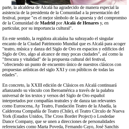
parte, la alcaldesa de Alcalá ha agradecido de manera especial la
asistencia de la presidenta de la Comunidad a la presentación del
festival, porque "es el mejor símbolo de la apuesta y del compromiso
de la Comunidad de
Madrid
por
Alcalá de Henares
y, en
particular, por su importancia cultural".
En este sentido, la regidora alcalaína ha subrayado el singular
encanto de la Ciudad Patrimonio Mundial que es Alcalá para acoger
"teatro, música y danza del Siglo de Oro en espacios y edificios del
Siglo de Oro, algo al alcance de muy pocas ciudades", así como la
"frescura y vitalidad" de la propuesta cultural del festival,
"ofreciendo un punto de encuentro único de nuestros clásicos con
propuestas artísticas del siglo XXI y con públicos de todas las
edades".
En concreto, la XXIII edición de Clásicos en Alcalá continuará
afianzando su vínculo con Iberoamérica a través de la palabra
universal de los textos y versos del Siglo de Oro español
interpretados por compañías teatrales y de danza tan relevantes
como Euroscena, Ay Teatro, Fundación Teatro de la Abadía, la
Calderona Compañía de Teatro (Chile), el Teatro Círculo de Nueva
York (Estados Unidos, The Cross Border Project) o Losdedae
Dance Company, que se unen a direcciones de personalidades
referenciales como Marta Poveda, Fernando Cayo, José Sanchis