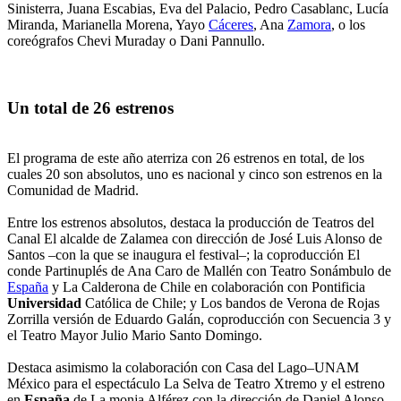
Sinisterra, Juana Escabias, Eva del Palacio, Pedro Casablanc, Lucía
Miranda, Marianella Morena, Yayo
Cáceres
, Ana
Zamora
, o los
coreógrafos Chevi Muraday o Dani Pannullo.
Un total de 26 estrenos
El programa de este año aterriza con 26 estrenos en total, de los
cuales 20 son absolutos, uno es nacional y cinco son estrenos en la
Comunidad de Madrid.
Entre los estrenos absolutos, destaca la producción de Teatros del
Canal El alcalde de Zalamea con dirección de José Luis Alonso de
Santos –con la que se inaugura el festival–; la coproducción El
conde Partinuplés de Ana Caro de Mallén con Teatro Sonámbulo de
España
y La Calderona de Chile en colaboración con Pontificia
Universidad
Católica de Chile; y Los bandos de Verona de Rojas
Zorrilla versión de Eduardo Galán, coproducción con Secuencia 3 y
el Teatro Mayor Julio Mario Santo Domingo.
Destaca asimismo la colaboración con Casa del Lago–UNAM
México para el espectáculo La Selva de Teatro Xtremo y el estreno
en
España
de La monja Alférez con la dirección de Daniel Alonso