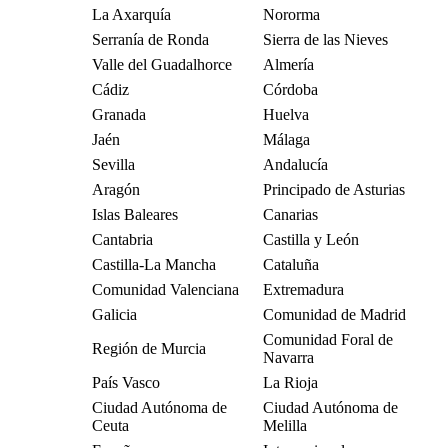
La Axarquía
Nororma
Serranía de Ronda
Sierra de las Nieves
Valle del Guadalhorce
Almería
Cádiz
Córdoba
Granada
Huelva
Jaén
Málaga
Sevilla
Andalucía
Aragón
Principado de Asturias
Islas Baleares
Canarias
Cantabria
Castilla y León
Castilla-La Mancha
Cataluña
Comunidad Valenciana
Extremadura
Galicia
Comunidad de Madrid
Comunidad Foral de
Región de Murcia
Navarra
País Vasco
La Rioja
Ciudad Autónoma de
Ciudad Autónoma de
Ceuta
Melilla