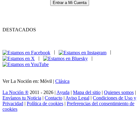
Entrar a Mi Cuenta
DESTACADOS
|
|
|
|
Ver La Noción en: Móvil |
Clásica
La Noción ®
2011 - 2026 |
Ayuda
|
Mapa del sitio
|
Quienes somos
|
Envíanos tu Noticia
|
Contacto
|
Aviso Legal
|
Condiciones de Uso y
Privacidad
|
Política de cookies
|
Preferencias del consentimiento de
cookies