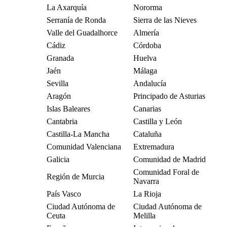
La Axarquía
Nororma
Serranía de Ronda
Sierra de las Nieves
Valle del Guadalhorce
Almería
Cádiz
Córdoba
Granada
Huelva
Jaén
Málaga
Sevilla
Andalucía
Aragón
Principado de Asturias
Islas Baleares
Canarias
Cantabria
Castilla y León
Castilla-La Mancha
Cataluña
Comunidad Valenciana
Extremadura
Galicia
Comunidad de Madrid
Comunidad Foral de
Región de Murcia
Navarra
País Vasco
La Rioja
Ciudad Autónoma de
Ciudad Autónoma de
Ceuta
Melilla