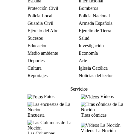
España
Internacional
Protección Civil
Bomberos
Policía Local
Policía Nacional
Guardia Civil
Armada Española
Ejército del Aire
Ejército de Tierra
Sucesos
Salud
Educación
Investigación
Medio ambiente
Economía
Deportes
Arte
Cultura
Iglesia Católica
Reportajes
Noticias del lector
Servicios
Fotos
Vídeos
Encuesta
Tiras cómicas
Vídeos La Noción
Las Columnas