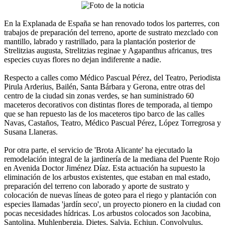
En la Explanada de España se han renovado todos los parterres, con
trabajos de preparación del terreno, aporte de sustrato mezclado con
mantillo, labrado y rastrillado, para la plantación posterior de
Strelitzias augusta, Strelitzias reginae y Agapanthus africanus, tres
especies cuyas flores no dejan indiferente a nadie.
Respecto a calles como Médico Pascual Pérez, del Teatro, Periodista
Pirula Arderius, Bailén, Santa Bárbara y Gerona, entre otras del
centro de la ciudad sin zonas verdes, se han suministrado 60
maceteros decorativos con distintas flores de temporada, al tiempo
que se han repuesto las de los maceteros tipo barco de las calles
Navas, Castaños, Teatro, Médico Pascual Pérez, López Torregrosa y
Susana Llaneras.
Por otra parte, el servicio de 'Brota Alicante' ha ejecutado la
remodelación integral de la jardinería de la mediana del Puente Rojo
en Avenida Doctor Jiménez Díaz. Esta actuación ha supuesto la
eliminación de los arbustos existentes, que estaban en mal estado,
preparación del terreno con laborado y aporte de sustrato y
colocación de nuevas líneas de goteo para el riego y plantación con
especies llamadas 'jardín seco', un proyecto pionero en la ciudad con
pocas necesidades hídricas. Los arbustos colocados son Jacobina,
Santolina, Muhlenbergia, Dietes, Salvia, Echiun, Convolvulus,