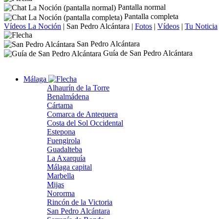
Pantalla normal
Pantalla completa
Vídeos La Noción
|
San Pedro Alcántara
|
Fotos
|
Vídeos
|
Tu Noticia
San Pedro Alcántara
Guía de San Pedro Alcántara
Málaga
Alhaurín de la Torre
Benalmádena
Cártama
Comarca de Antequera
Costa del Sol Occidental
Estepona
Fuengirola
Guadalteba
La Axarquía
Málaga capital
Marbella
Mijas
Nororma
Rincón de la Victoria
San Pedro Alcántara