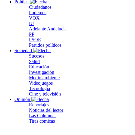
Política
Ciudadanos
Podemos
VOX
IU
Adelante Andalucía
PP
PSOE
Partidos políticos
Sociedad
Sucesos
Salud
Educación
Investigación
Medio ambiente
Videojuegos
Tecnología
Cine y televisión
Opinión
Reportajes
Noticias del lector
Las Columnas
Tiras cómicas