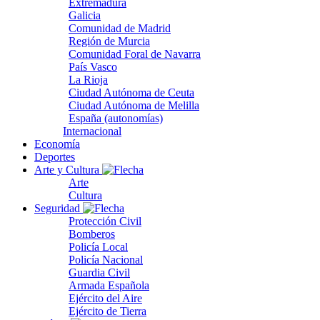
Extremadura
Galicia
Comunidad de Madrid
Región de Murcia
Comunidad Foral de Navarra
País Vasco
La Rioja
Ciudad Autónoma de Ceuta
Ciudad Autónoma de Melilla
España (autonomías)
Internacional
Economía
Deportes
Arte y Cultura
Arte
Cultura
Seguridad
Protección Civil
Bomberos
Policía Local
Policía Nacional
Guardia Civil
Armada Española
Ejército del Aire
Ejército de Tierra