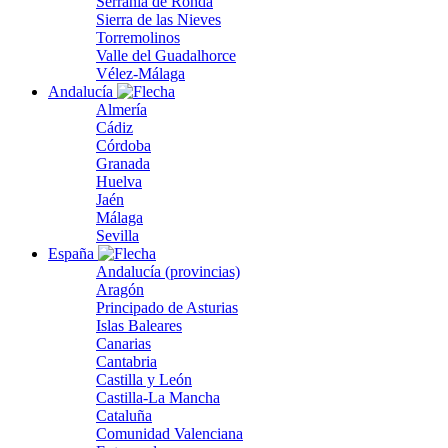
Serranía de Ronda
Sierra de las Nieves
Torremolinos
Valle del Guadalhorce
Vélez-Málaga
Andalucía
Almería
Cádiz
Córdoba
Granada
Huelva
Jaén
Málaga
Sevilla
España
Andalucía (provincias)
Aragón
Principado de Asturias
Islas Baleares
Canarias
Cantabria
Castilla y León
Castilla-La Mancha
Cataluña
Comunidad Valenciana