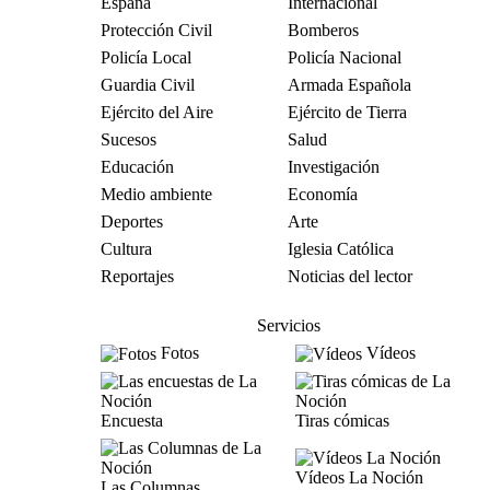
España
Internacional
Protección Civil
Bomberos
Policía Local
Policía Nacional
Guardia Civil
Armada Española
Ejército del Aire
Ejército de Tierra
Sucesos
Salud
Educación
Investigación
Medio ambiente
Economía
Deportes
Arte
Cultura
Iglesia Católica
Reportajes
Noticias del lector
Servicios
Fotos
Vídeos
Encuesta
Tiras cómicas
Vídeos La Noción
Las Columnas