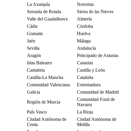
La Axarquía
Nororma
Serranía de Ronda
Sierra de las Nieves
Valle del Guadalhorce
Almería
Cádiz
Córdoba
Granada
Huelva
Jaén
Málaga
Sevilla
Andalucía
Aragón
Principado de Asturias
Islas Baleares
Canarias
Cantabria
Castilla y León
Castilla-La Mancha
Cataluña
Comunidad Valenciana
Extremadura
Galicia
Comunidad de Madrid
Comunidad Foral de
Región de Murcia
Navarra
País Vasco
La Rioja
Ciudad Autónoma de
Ciudad Autónoma de
Ceuta
Melilla