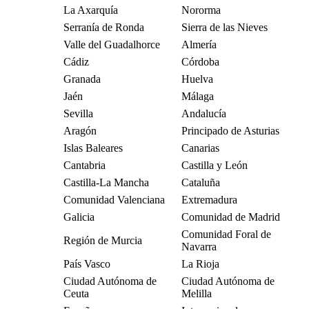
La Axarquía
Nororma
Serranía de Ronda
Sierra de las Nieves
Valle del Guadalhorce
Almería
Cádiz
Córdoba
Granada
Huelva
Jaén
Málaga
Sevilla
Andalucía
Aragón
Principado de Asturias
Islas Baleares
Canarias
Cantabria
Castilla y León
Castilla-La Mancha
Cataluña
Comunidad Valenciana
Extremadura
Galicia
Comunidad de Madrid
Comunidad Foral de
Región de Murcia
Navarra
País Vasco
La Rioja
Ciudad Autónoma de
Ciudad Autónoma de
Ceuta
Melilla