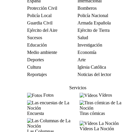
España
Internacional
Protección Civil
Bomberos
Policía Local
Policía Nacional
Guardia Civil
Armada Española
Ejército del Aire
Ejército de Tierra
Sucesos
Salud
Educación
Investigación
Medio ambiente
Economía
Deportes
Arte
Cultura
Iglesia Católica
Reportajes
Noticias del lector
Servicios
Fotos
Vídeos
Encuesta
Tiras cómicas
Vídeos La Noción
Las Columnas