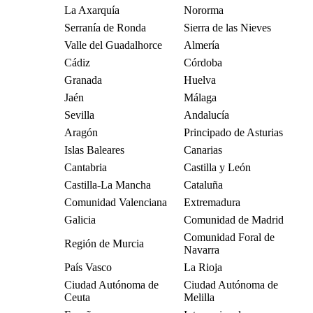
La Axarquía
Nororma
Serranía de Ronda
Sierra de las Nieves
Valle del Guadalhorce
Almería
Cádiz
Córdoba
Granada
Huelva
Jaén
Málaga
Sevilla
Andalucía
Aragón
Principado de Asturias
Islas Baleares
Canarias
Cantabria
Castilla y León
Castilla-La Mancha
Cataluña
Comunidad Valenciana
Extremadura
Galicia
Comunidad de Madrid
Comunidad Foral de
Región de Murcia
Navarra
País Vasco
La Rioja
Ciudad Autónoma de
Ciudad Autónoma de
Ceuta
Melilla