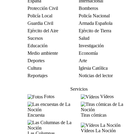
España
Internacional
Protección Civil
Bomberos
Policía Local
Policía Nacional
Guardia Civil
Armada Española
Ejército del Aire
Ejército de Tierra
Sucesos
Salud
Educación
Investigación
Medio ambiente
Economía
Deportes
Arte
Cultura
Iglesia Católica
Reportajes
Noticias del lector
Servicios
Fotos
Vídeos
Encuesta
Tiras cómicas
Vídeos La Noción
Las Columnas