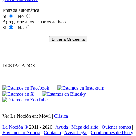
Entrada automática
Si
No
Agregarme a los usuarios activos
Si
No
Entrar a Mi Cuenta
DESTACADOS
|
|
|
|
Ver La Noción en: Móvil |
Clásica
La Noción ®
2011 - 2026 |
Ayuda
|
Mapa del sitio
|
Quienes somos
|
Envíanos tu Noticia
|
Contacto
|
Aviso Legal
|
Condiciones de Uso y