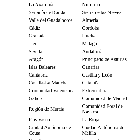
La Axarquía
Nororma
Serranía de Ronda
Sierra de las Nieves
Valle del Guadalhorce
Almería
Cádiz
Córdoba
Granada
Huelva
Jaén
Málaga
Sevilla
Andalucía
Aragón
Principado de Asturias
Islas Baleares
Canarias
Cantabria
Castilla y León
Castilla-La Mancha
Cataluña
Comunidad Valenciana
Extremadura
Galicia
Comunidad de Madrid
Comunidad Foral de
Región de Murcia
Navarra
País Vasco
La Rioja
Ciudad Autónoma de
Ciudad Autónoma de
Ceuta
Melilla