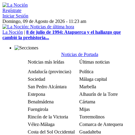
Regístrate
Iniciar Sesión
Domingo, 09 de Agosto de 2026 - 11:23 am
La Noción
|
8 de julio de 1994: Atapuerca y el hallazgo que
cambió la prehistoria...
Noticias de Portada
Noticias más leídas
Últimas noticias
Andalucía (provincias)
Política
Sociedad
Málaga capital
San Pedro Alcántara
Marbella
Estepona
Alhaurín de la Torre
Benalmádena
Cártama
Fuengirola
Mijas
Rincón de la Victoria
Torremolinos
Vélez-Málaga
Comarca de Antequera
Costa del Sol Occidental
Guadalteba