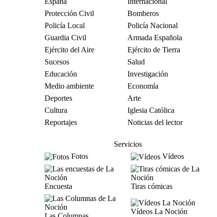
España
Internacional
Protección Civil
Bomberos
Policía Local
Policía Nacional
Guardia Civil
Armada Española
Ejército del Aire
Ejército de Tierra
Sucesos
Salud
Educación
Investigación
Medio ambiente
Economía
Deportes
Arte
Cultura
Iglesia Católica
Reportajes
Noticias del lector
Servicios
Fotos
Vídeos
Encuesta
Tiras cómicas
Vídeos La Noción
Las Columnas