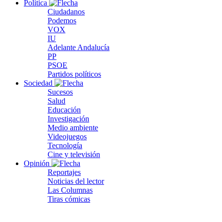
Política
Ciudadanos
Podemos
VOX
IU
Adelante Andalucía
PP
PSOE
Partidos políticos
Sociedad
Sucesos
Salud
Educación
Investigación
Medio ambiente
Videojuegos
Tecnología
Cine y televisión
Opinión
Reportajes
Noticias del lector
Las Columnas
Tiras cómicas