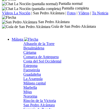
Pantalla normal
Pantalla completa
Vídeos La Noción
|
San Pedro Alcántara
|
Fotos
|
Vídeos
|
Tu Noticia
San Pedro Alcántara
Guía de San Pedro Alcántara
Málaga
Alhaurín de la Torre
Benalmádena
Cártama
Comarca de Antequera
Costa del Sol Occidental
Estepona
Fuengirola
Guadalteba
La Axarquía
Málaga capital
Marbella
Mijas
Nororma
Rincón de la Victoria
San Pedro Alcántara