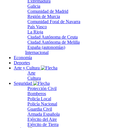
Extremadura
Galicia
Comunidad de Madrid
Región de Murcia
Comunidad Foral de Navarra
País Vasco
La Rioja
Ciudad Autónoma de Ceuta
Ciudad Autónoma de Melilla
España (autonomías)
Internacional
Economía
Deportes
Arte y Cultura
Arte
Cultura
Seguridad
Protección Civil
Bomberos
Policía Local
Policía Nacional
Guardia Civil
Armada Española
Ejército del Aire
Ejército de Tierra