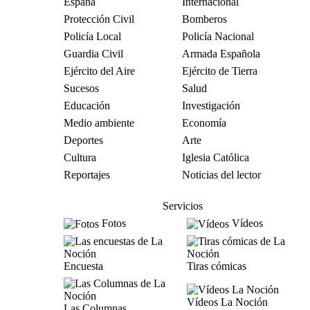
España
Internacional
Protección Civil
Bomberos
Policía Local
Policía Nacional
Guardia Civil
Armada Española
Ejército del Aire
Ejército de Tierra
Sucesos
Salud
Educación
Investigación
Medio ambiente
Economía
Deportes
Arte
Cultura
Iglesia Católica
Reportajes
Noticias del lector
Servicios
Fotos
Vídeos
Encuesta
Tiras cómicas
Vídeos La Noción
Las Columnas