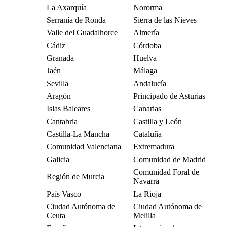
La Axarquía
Nororma
Serranía de Ronda
Sierra de las Nieves
Valle del Guadalhorce
Almería
Cádiz
Córdoba
Granada
Huelva
Jaén
Málaga
Sevilla
Andalucía
Aragón
Principado de Asturias
Islas Baleares
Canarias
Cantabria
Castilla y León
Castilla-La Mancha
Cataluña
Comunidad Valenciana
Extremadura
Galicia
Comunidad de Madrid
Comunidad Foral de
Región de Murcia
Navarra
País Vasco
La Rioja
Ciudad Autónoma de
Ciudad Autónoma de
Ceuta
Melilla