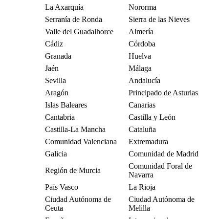
La Axarquía
Nororma
Serranía de Ronda
Sierra de las Nieves
Valle del Guadalhorce
Almería
Cádiz
Córdoba
Granada
Huelva
Jaén
Málaga
Sevilla
Andalucía
Aragón
Principado de Asturias
Islas Baleares
Canarias
Cantabria
Castilla y León
Castilla-La Mancha
Cataluña
Comunidad Valenciana
Extremadura
Galicia
Comunidad de Madrid
Comunidad Foral de
Región de Murcia
Navarra
País Vasco
La Rioja
Ciudad Autónoma de
Ciudad Autónoma de
Ceuta
Melilla