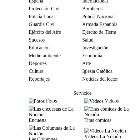
España
Internacional
Protección Civil
Bomberos
Policía Local
Policía Nacional
Guardia Civil
Armada Española
Ejército del Aire
Ejército de Tierra
Sucesos
Salud
Educación
Investigación
Medio ambiente
Economía
Deportes
Arte
Cultura
Iglesia Católica
Reportajes
Noticias del lector
Servicios
Fotos
Vídeos
Encuesta
Tiras cómicas
Vídeos La Noción
Las Columnas