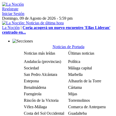
Regístrate
Iniciar Sesión
Domingo, 09 de Agosto de 2026 - 5:59 pm
La Noción
|
Coria acogerá un nuevo encuentro 'Ellas Lideran'
centrado en...
Noticias de Portada
Noticias más leídas
Últimas noticias
Andalucía (provincias)
Política
Sociedad
Málaga capital
San Pedro Alcántara
Marbella
Estepona
Alhaurín de la Torre
Benalmádena
Cártama
Fuengirola
Mijas
Rincón de la Victoria
Torremolinos
Vélez-Málaga
Comarca de Antequera
Costa del Sol Occidental
Guadalteba