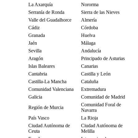
La Axarquía
Nororma
Serranía de Ronda
Sierra de las Nieves
Valle del Guadalhorce
Almería
Cádiz
Córdoba
Granada
Huelva
Jaén
Málaga
Sevilla
Andalucía
Aragón
Principado de Asturias
Islas Baleares
Canarias
Cantabria
Castilla y León
Castilla-La Mancha
Cataluña
Comunidad Valenciana
Extremadura
Galicia
Comunidad de Madrid
Comunidad Foral de
Región de Murcia
Navarra
País Vasco
La Rioja
Ciudad Autónoma de
Ciudad Autónoma de
Ceuta
Melilla