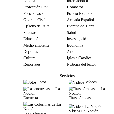
España
Internacional
Protección Civil
Bomberos
Policía Local
Policía Nacional
Guardia Civil
Armada Española
Ejército del Aire
Ejército de Tierra
Sucesos
Salud
Educación
Investigación
Medio ambiente
Economía
Deportes
Arte
Cultura
Iglesia Católica
Reportajes
Noticias del lector
Servicios
Fotos
Vídeos
Encuesta
Tiras cómicas
Vídeos La Noción
Las Columnas