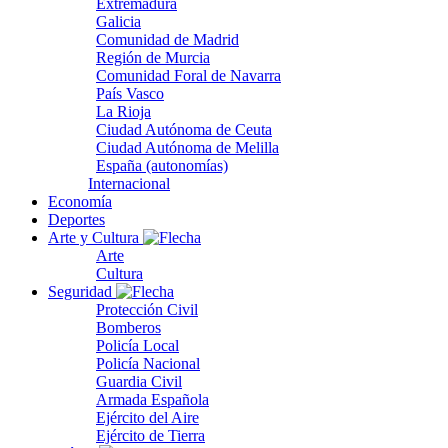
Extremadura
Galicia
Comunidad de Madrid
Región de Murcia
Comunidad Foral de Navarra
País Vasco
La Rioja
Ciudad Autónoma de Ceuta
Ciudad Autónoma de Melilla
España (autonomías)
Internacional
Economía
Deportes
Arte y Cultura
Arte
Cultura
Seguridad
Protección Civil
Bomberos
Policía Local
Policía Nacional
Guardia Civil
Armada Española
Ejército del Aire
Ejército de Tierra