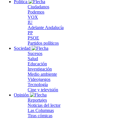
Política
Ciudadanos
Podemos
VOX
IU
Adelante Andalucía
PP
PSOE
Partidos políticos
Sociedad
Sucesos
Salud
Educación
Investigación
Medio ambiente
Videojuegos
Tecnología
Cine y televisión
Opinión
Reportajes
Noticias del lector
Las Columnas
Tiras cómicas