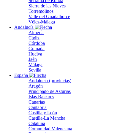
Serranía de Ronda
Sierra de las Nieves
Torremolinos
Valle del Guadalhorce
Vélez-Málaga
Andalucía
Almería
Cádiz
Córdoba
Granada
Huelva
Jaén
Málaga
Sevilla
España
Andalucía (provincias)
Aragón
Principado de Asturias
Islas Baleares
Canarias
Cantabria
Castilla y León
Castilla-La Mancha
Cataluña
Comunidad Valenciana