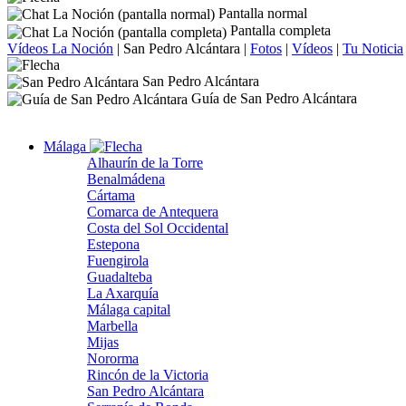
Pantalla normal
Pantalla completa
Vídeos La Noción
|
San Pedro Alcántara
|
Fotos
|
Vídeos
|
Tu Noticia
San Pedro Alcántara
Guía de San Pedro Alcántara
Málaga
Alhaurín de la Torre
Benalmádena
Cártama
Comarca de Antequera
Costa del Sol Occidental
Estepona
Fuengirola
Guadalteba
La Axarquía
Málaga capital
Marbella
Mijas
Nororma
Rincón de la Victoria
San Pedro Alcántara