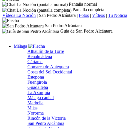
Pantalla normal
Pantalla completa
Vídeos La Noción
|
San Pedro Alcántara
|
Fotos
|
Vídeos
|
Tu Noticia
San Pedro Alcántara
Guía de San Pedro Alcántara
Málaga
Alhaurín de la Torre
Benalmádena
Cártama
Comarca de Antequera
Costa del Sol Occidental
Estepona
Fuengirola
Guadalteba
La Axarquía
Málaga capital
Marbella
Mijas
Nororma
Rincón de la Victoria
San Pedro Alcántara