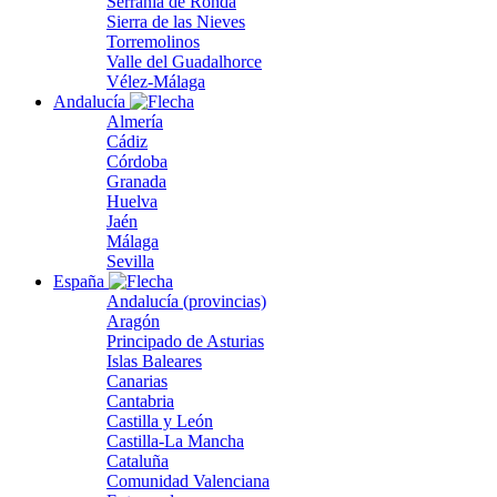
Serranía de Ronda
Sierra de las Nieves
Torremolinos
Valle del Guadalhorce
Vélez-Málaga
Andalucía
Almería
Cádiz
Córdoba
Granada
Huelva
Jaén
Málaga
Sevilla
España
Andalucía (provincias)
Aragón
Principado de Asturias
Islas Baleares
Canarias
Cantabria
Castilla y León
Castilla-La Mancha
Cataluña
Comunidad Valenciana