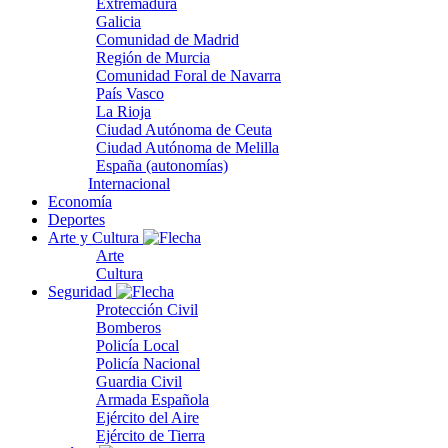
Extremadura
Galicia
Comunidad de Madrid
Región de Murcia
Comunidad Foral de Navarra
País Vasco
La Rioja
Ciudad Autónoma de Ceuta
Ciudad Autónoma de Melilla
España (autonomías)
Internacional
Economía
Deportes
Arte y Cultura
Arte
Cultura
Seguridad
Protección Civil
Bomberos
Policía Local
Policía Nacional
Guardia Civil
Armada Española
Ejército del Aire
Ejército de Tierra