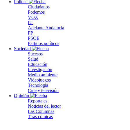
Política
Ciudadanos
Podemos
VOX
IU
Adelante Andalucía
PP
PSOE
Partidos políticos
Sociedad
Sucesos
Salud
Educación
Investigación
Medio ambiente
Videojuegos
Tecnología
Cine y televisión
Opinión
Reportajes
Noticias del lector
Las Columnas
Tiras cómicas