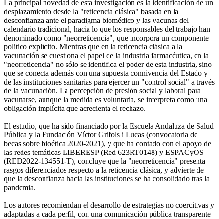
La principal novedad de esta investigación es la identificación de un
desplazamiento desde la "reticencia clásica" basada en la
desconfianza ante el paradigma biomédico y las vacunas del
calendario tradicional, hacia lo que los responsables del trabajo han
denominado como "neorreticencia", que incorpora un componente
político explícito. Mientras que en la reticencia clásica a la
vacunación se cuestiona el papel de la industria farmacéutica, en la
"neorreticencia" no sólo se identifica el poder de esta industria, sino
que se conecta además con una supuesta connivencia del Estado y
de las instituciones sanitarias para ejercer un "control social" a través
de la vacunación. La percepción de presión social y laboral para
vacunarse, aunque la medida es voluntaria, se interpreta como una
obligación implícita que acrecienta el rechazo.
El estudio, que ha sido financiado por la Escuela Andaluza de Salud
Pública y la Fundación Víctor Grifols i Lucas (convocatoria de
becas sobre bioética 2020-2021), y que ha contado con el apoyo de
las redes temáticas LIBERESP (Red 623RT0148) y ESPACyOS
(RED2022-134551-T), concluye que la "neorreticencia" presenta
rasgos diferenciados respecto a la reticencia clásica, y advierte de
que la desconfianza hacia las instituciones se ha consolidado tras la
pandemia.
Los autores recomiendan el desarrollo de estrategias no coercitivas y
adaptadas a cada perfil, con una comunicación pública transparente