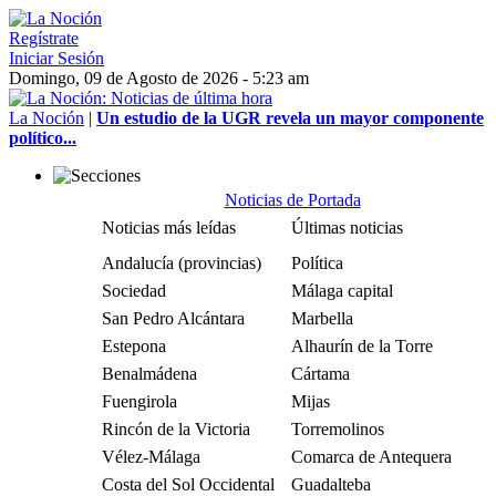
Regístrate
Iniciar Sesión
Domingo, 09 de Agosto de 2026 - 5:23 am
La Noción
|
Un estudio de la UGR revela un mayor componente
político...
Noticias de Portada
Noticias más leídas
Últimas noticias
Andalucía (provincias)
Política
Sociedad
Málaga capital
San Pedro Alcántara
Marbella
Estepona
Alhaurín de la Torre
Benalmádena
Cártama
Fuengirola
Mijas
Rincón de la Victoria
Torremolinos
Vélez-Málaga
Comarca de Antequera
Costa del Sol Occidental
Guadalteba