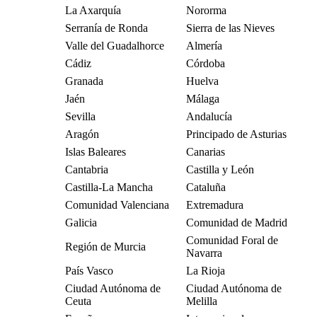
La Axarquía
Nororma
Serranía de Ronda
Sierra de las Nieves
Valle del Guadalhorce
Almería
Cádiz
Córdoba
Granada
Huelva
Jaén
Málaga
Sevilla
Andalucía
Aragón
Principado de Asturias
Islas Baleares
Canarias
Cantabria
Castilla y León
Castilla-La Mancha
Cataluña
Comunidad Valenciana
Extremadura
Galicia
Comunidad de Madrid
Comunidad Foral de
Región de Murcia
Navarra
País Vasco
La Rioja
Ciudad Autónoma de
Ciudad Autónoma de
Ceuta
Melilla