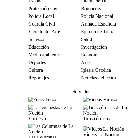
España
Internacional
Protección Civil
Bomberos
Policía Local
Policía Nacional
Guardia Civil
Armada Española
Ejército del Aire
Ejército de Tierra
Sucesos
Salud
Educación
Investigación
Medio ambiente
Economía
Deportes
Arte
Cultura
Iglesia Católica
Reportajes
Noticias del lector
Servicios
Fotos
Vídeos
Encuesta
Tiras cómicas
Vídeos La Noción
Las Columnas