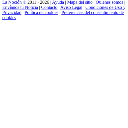
La Noción ®
2011 - 2026 |
Ayuda
|
Mapa del sitio
|
Quienes somos
|
Envíanos tu Noticia
|
Contacto
|
Aviso Legal
|
Condiciones de Uso y
Privacidad
|
Política de cookies
|
Preferencias del consentimiento de
cookies