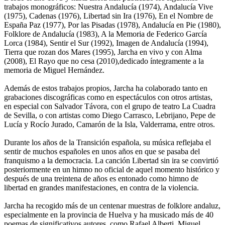
trabajos monográficos: Nuestra Andalucía (1974), Andalucía Vive
(1975), Cadenas (1976), Libertad sin Ira (1976), En el Nombre de
España Paz (1977), Por las Pisadas (1978), Andalucía en Pie (1980),
Folklore de Andalucía (1983), A la Memoria de Federico García
Lorca (1984), Sentir el Sur (1992), Imagen de Andalucía (1994),
Tierra que rozan dos Mares (1995), Jarcha en vivo y con Alma
(2008), El Rayo que no cesa (2010),dedicado íntegramente a la
memoria de Miguel Hernández.
Además de estos trabajos propios, Jarcha ha colaborado tanto en
grabaciones discográficas como en espectáculos con otros artistas,
en especial con Salvador Távora, con el grupo de teatro La Cuadra
de Sevilla, o con artistas como Diego Carrasco, Lebrijano, Pepe de
Lucía y Rocío Jurado, Camarón de la Isla, Valderrama, entre otros.
Durante los años de la Transición española, su música reflejaba el
sentir de muchos españoles en unos años en que se pasaba del
franquismo a la democracia. La canción Libertad sin ira se convirtió
posteriormente en un himno no oficial de aquel momento histórico y
después de una treintena de años es entonado como himno de
libertad en grandes manifestaciones, en contra de la violencia.
Jarcha ha recogido más de un centenar muestras de folklore andaluz,
especialmente en la provincia de Huelva y ha musicado más de 40
poemas de significativos autores, como Rafael Alberti, Miguel