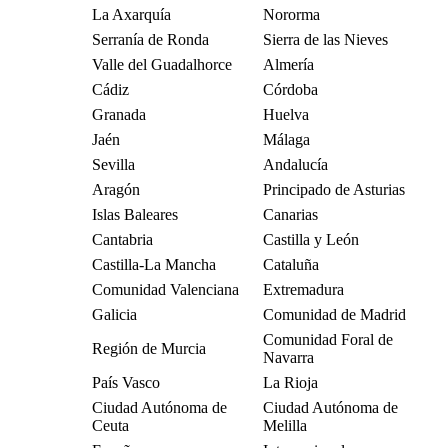
La Axarquía
Nororma
Serranía de Ronda
Sierra de las Nieves
Valle del Guadalhorce
Almería
Cádiz
Córdoba
Granada
Huelva
Jaén
Málaga
Sevilla
Andalucía
Aragón
Principado de Asturias
Islas Baleares
Canarias
Cantabria
Castilla y León
Castilla-La Mancha
Cataluña
Comunidad Valenciana
Extremadura
Galicia
Comunidad de Madrid
Comunidad Foral de
Región de Murcia
Navarra
País Vasco
La Rioja
Ciudad Autónoma de
Ciudad Autónoma de
Ceuta
Melilla