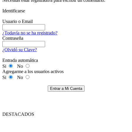
Necesitas estar registrado/a para escribir un comentario.
Identificarse
Usuario o Email
¿Todavía no se ha registrado?
Contraseña
¿Olvidó su Clave?
Entrada automática
Si
No
Agregarme a los usuarios activos
Si
No
Entrar a Mi Cuenta
DESTACADOS