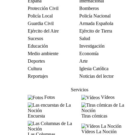
España
Internacional
Protección Civil
Bomberos
Policía Local
Policía Nacional
Guardia Civil
Armada Española
Ejército del Aire
Ejército de Tierra
Sucesos
Salud
Educación
Investigación
Medio ambiente
Economía
Deportes
Arte
Cultura
Iglesia Católica
Reportajes
Noticias del lector
Servicios
Fotos
Vídeos
Encuesta
Tiras cómicas
Vídeos La Noción
Las Columnas