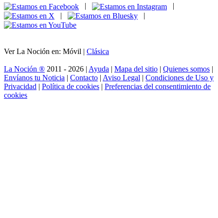
|
|
|
|
Ver La Noción en: Móvil |
Clásica
La Noción ®
2011 - 2026 |
Ayuda
|
Mapa del sitio
|
Quienes somos
|
Envíanos tu Noticia
|
Contacto
|
Aviso Legal
|
Condiciones de Uso y
Privacidad
|
Política de cookies
|
Preferencias del consentimiento de
cookies