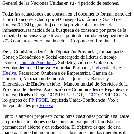
General de las Naciones Unidas en su 44 periodo de sesiones.
Todas las actuaciones que constan en el documento forman parte del
Libro Blanco redactado por el Consejo Económico y Social de
Huelva (CESH), gran hoja de ruta provincial en materia de
infraestructuras nacida de la búsqueda de consenso por parte de la
sociedad onubense y que tuvo su punto de partida en septiembre de
2023 con un acuerdo unánime de la Corporación Provincial.
De la Comisión, además de Diputación Provincial, forman parte
Consejo Económico y Social -encargado de liderar el trabajo
técnico-,
Junta de Andalucía
, Subdelegación del Gobierno,
Ayuntamiento de
Huelva
, Autoridad Portuaria,
Universidad de
Huelva
, Federación Onubense de Empresarios, Cámara de
Comercio, Asociación de Industrias Químicas, Básicas y
Energéticas de
Huelva
(Aiqbe), Mancomunidad de Servicios de la
Provincia de
Huelva
, Asociación de Comunidades de Regantes de
Huelva,
Huelva
Riega, COPREHU,
UGT
,
CCOO
, CSIF, CGT y
los grupos de
PP
,
PSOE
, Izquierda Unida-Confluencia, Vox e
Independientes por
Huelva
.
Tanto la anterior propuesta como otras cuestiones podrán analizarse
en próximas reuniones de la Comisión, ya que el Libro Blanco
permanecerá abierto y en redacción. El objetivo es que, de esta
manera, se puedan incorporar las actuaciones que los miembros de