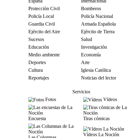
España
Internacional
Protección Civil
Bomberos
Policía Local
Policía Nacional
Guardia Civil
Armada Española
Ejército del Aire
Ejército de Tierra
Sucesos
Salud
Educación
Investigación
Medio ambiente
Economía
Deportes
Arte
Cultura
Iglesia Católica
Reportajes
Noticias del lector
Servicios
Fotos
Vídeos
Encuesta
Tiras cómicas
Vídeos La Noción
Las Columnas