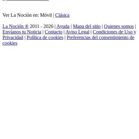
Ver La Noción en: Móvil |
Clásica
La Noción ®
2011 - 2026 |
Ayuda
|
Mapa del sitio
|
Quienes somos
|
Envíanos tu Noticia
|
Contacto
|
Aviso Legal
|
Condiciones de Uso y
Privacidad
|
Política de cookies
|
Preferencias del consentimiento de
cookies