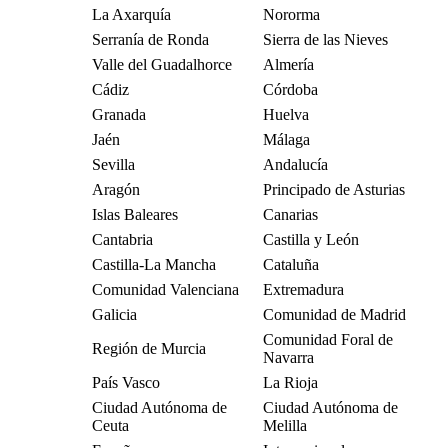
La Axarquía
Nororma
Serranía de Ronda
Sierra de las Nieves
Valle del Guadalhorce
Almería
Cádiz
Córdoba
Granada
Huelva
Jaén
Málaga
Sevilla
Andalucía
Aragón
Principado de Asturias
Islas Baleares
Canarias
Cantabria
Castilla y León
Castilla-La Mancha
Cataluña
Comunidad Valenciana
Extremadura
Galicia
Comunidad de Madrid
Comunidad Foral de
Región de Murcia
Navarra
País Vasco
La Rioja
Ciudad Autónoma de
Ciudad Autónoma de
Ceuta
Melilla