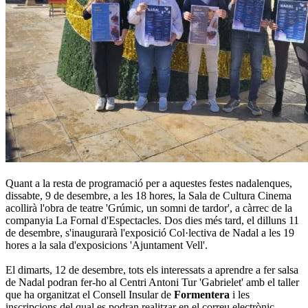
Quant a la resta de programació per a aquestes festes nadalenques,
dissabte, 9 de desembre, a les 18 hores, la Sala de Cultura Cinema
acollirà l'obra de teatre 'Grúmic, un somni de tardor', a càrrec de la
companyia La Fornal d'Espectacles. Dos dies més tard, el dilluns 11
de desembre, s'inaugurarà l'exposició Col·lectiva de Nadal a les 19
hores a la sala d'exposicions 'Ajuntament Vell'.
El dimarts, 12 de desembre, tots els interessats a aprendre a fer salsa
de Nadal podran fer-ho al Centri Antoni Tur 'Gabrielet' amb el taller
que ha organitzat el Consell Insular de
Formentera
i les
inscripcions del qual es podran realitzar en el correu electrònic