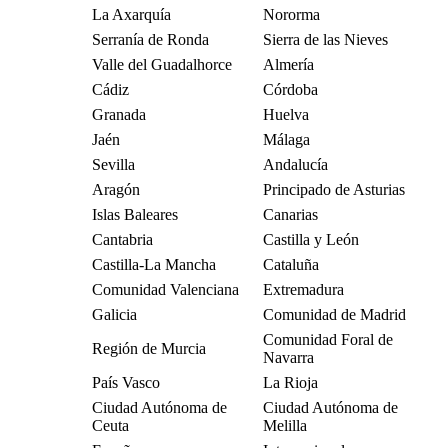
La Axarquía
Nororma
Serranía de Ronda
Sierra de las Nieves
Valle del Guadalhorce
Almería
Cádiz
Córdoba
Granada
Huelva
Jaén
Málaga
Sevilla
Andalucía
Aragón
Principado de Asturias
Islas Baleares
Canarias
Cantabria
Castilla y León
Castilla-La Mancha
Cataluña
Comunidad Valenciana
Extremadura
Galicia
Comunidad de Madrid
Comunidad Foral de
Región de Murcia
Navarra
País Vasco
La Rioja
Ciudad Autónoma de
Ciudad Autónoma de
Ceuta
Melilla