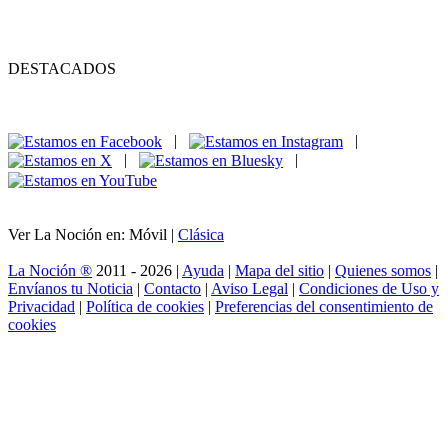
DESTACADOS
|
|
|
|
Ver La Noción en: Móvil |
Clásica
La Noción ®
2011 - 2026 |
Ayuda
|
Mapa del sitio
|
Quienes somos
|
Envíanos tu Noticia
|
Contacto
|
Aviso Legal
|
Condiciones de Uso y
Privacidad
|
Política de cookies
|
Preferencias del consentimiento de
cookies