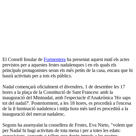
El Consell Insular de
Formentera
ha presentat aquest matí els actes
previstos per a aquestes festes nadalenques i en els quals els
principals protagonistes seran els més petits de la casa, encara que hi
haurà activitats per a tots els públics.
Nadal començarà oficialment el divendres, 1 de desembre les 17
hores a la plaça de la Constitució de Sant Francesc amb la
inauguració del Mininadal, amb l'espectacle d'Anakrónica 'Ho saps
tot del nadal?'. Posteriorment, a les 18 hores, es procedirà a l'encesa
de la il·luminació nadalenca i mitja hora més tard es procedirà a la
inauguració del mercat nadalenc.
Segons ha assenyalat la consellera de Festes, Eva Nieto, "volem que
per Nadal hi hagi activitats de tota mena i per a totes les edats:
exposicions, concerts o tallers que donin impuls a les nostres