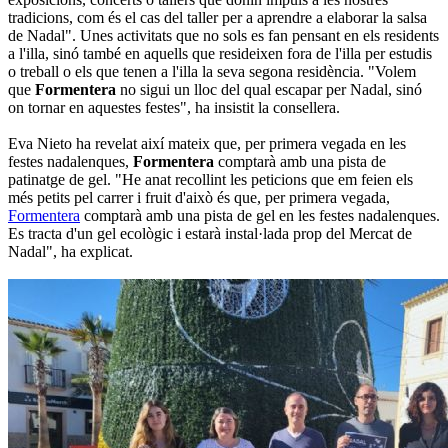
tradicions, com és el cas del taller per a aprendre a elaborar la salsa
de Nadal". Unes activitats que no sols es fan pensant en els residents
a l'illa, sinó també en aquells que resideixen fora de l'illa per estudis
o treball o els que tenen a l'illa la seva segona residència. "Volem
que
Formentera
no sigui un lloc del qual escapar per Nadal, sinó
on tornar en aquestes festes", ha insistit la consellera.
Eva Nieto ha revelat així mateix que, per primera vegada en les
festes nadalenques,
Formentera
comptarà amb una pista de
patinatge de gel. "He anat recollint les peticions que em feien els
més petits pel carrer i fruit d'això és que, per primera vegada,
Formentera
comptarà amb una pista de gel en les festes nadalenques.
Es tracta d'un gel ecològic i estarà instal·lada prop del Mercat de
Nadal", ha explicat.