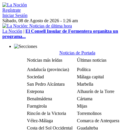
Regístrate
Iniciar Sesión
Sábado, 08 de Agosto de 2026 - 1:26 am
La Noción
|
El Consell Insular de Formentera organitza un
programa...
Noticias de Portada
Noticias más leídas
Últimas noticias
Andalucía (provincias)
Política
Sociedad
Málaga capital
San Pedro Alcántara
Marbella
Estepona
Alhaurín de la Torre
Benalmádena
Cártama
Fuengirola
Mijas
Rincón de la Victoria
Torremolinos
Vélez-Málaga
Comarca de Antequera
Costa del Sol Occidental
Guadalteba