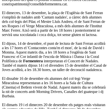
coneixpatrimoni@conselldeformentera.cat.
El dimecres, 13 de desembre, la plaça de l'Església de Sant Ferran
s'omplirà de nadales amb 'Cantam nadales', a càrrec dels alumnes
dels col·legis del Pilar, el Mestre Lluís Andreu, el de Sant Ferran de
ses Roques i el Verge Miraculosa, a més dels alumnes de l'Institut
Marc Ferrer. Això serà a partir de les 18 hores i posteriorment se
servirà una xocolatada i coca dolça, tot sense gluten ni lactosa.
El dijous, 14 de desembre, el punt de lectura de Sant Ferran acollirà
a les 17 hores el 'Contacontes conta'm el mon', de la mà de David i
Monma. Aquest mateix dia, a les 18 hores a l'església de Sant
Francesc el Cor infantil de l'escola de Música i Dansa i la Coral
Polifònica de
Formentera
interpretaran el Concert de Nadales.
També el mateix dijous 14 i el divendres 15 de desembre el Casal de
Joves acollirà, a les 18.30 hores, un taller de decoració nadalenca.
El dissabte 16 de desembre els alumnes del col·legi Verge
Miraculosa representaran a les 16 hores a la Sala de Cultura
(Cinema) el Betlem vivent de Nadal. Aquest mateix dia se celebrarà
la nit de concerts amb Morning Drivers, Canalles del guateque i dj
Burbaia.
El dimarts 19 i el dimecres 20 de desembre els patges reals visitaran