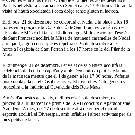
els centres educatius de l'illa. També el dimecres 20 de desembre
Papà Noel visitarà la carpa de sa Senieta a les 17.30 hores. Durant la
visita hi haurà xocolatada i coca dolça sense gluten ni lactosa.
El dijous, 21 de desembre, se celebrarà el Nadal a la plaça a les 18
hores en la plaça de la Constitució de Sant Francesc, a càrrec de
l'Escola de Música i Dansa. El diumenge, 24 de desembre, l'església
de Sant Francesc acollirà la Missa de matines i caramelles de Nadal
a mitjanit, alguna cosa que es repetirà el 26 de desembre a les 11
hores a l'església de Sant Ferran i a les 17 hores en la del Pilar de la
Mola.
El diumenge, 31 de desembre, l'envelat de sa Senieta acollirà la
celebració de la nit de cap d'any amb Tremendos a partir de la una
de la matinada mentre que el 4 de gener, a les 17.30 hores, s'oferirà
una xocolatada en el Casal de Joves. El divendres, 5 de gener, es
procedirà a la tradicional Cavalcada dels Reis Mags.
A més d'aquestes activitats, el dimecres, 13 de desembre, es
procedirà al lliurament de premis del XVII concurs d'Aparadorisme
Nadalenc. A més, del 27 de desembre al 4 de gener el mòdul
esportiu acollirà el Diverespai, amb inflables i altres activitats per als
més petits de la casa.