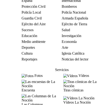
España
Internacional
Protección Civil
Bomberos
Policía Local
Policía Nacional
Guardia Civil
Armada Española
Ejército del Aire
Ejército de Tierra
Sucesos
Salud
Educación
Investigación
Medio ambiente
Economía
Deportes
Arte
Cultura
Iglesia Católica
Reportajes
Noticias del lector
Servicios
Fotos
Vídeos
Encuesta
Tiras cómicas
Vídeos La Noción
Las Columnas