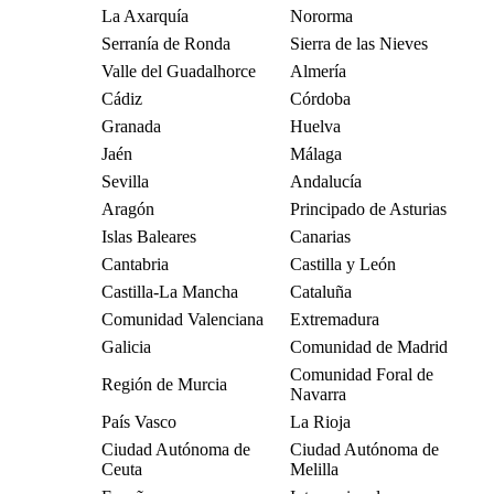
La Axarquía
Nororma
Serranía de Ronda
Sierra de las Nieves
Valle del Guadalhorce
Almería
Cádiz
Córdoba
Granada
Huelva
Jaén
Málaga
Sevilla
Andalucía
Aragón
Principado de Asturias
Islas Baleares
Canarias
Cantabria
Castilla y León
Castilla-La Mancha
Cataluña
Comunidad Valenciana
Extremadura
Galicia
Comunidad de Madrid
Comunidad Foral de
Región de Murcia
Navarra
País Vasco
La Rioja
Ciudad Autónoma de
Ciudad Autónoma de
Ceuta
Melilla