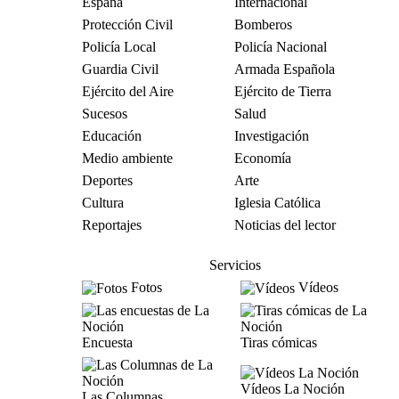
España
Internacional
Protección Civil
Bomberos
Policía Local
Policía Nacional
Guardia Civil
Armada Española
Ejército del Aire
Ejército de Tierra
Sucesos
Salud
Educación
Investigación
Medio ambiente
Economía
Deportes
Arte
Cultura
Iglesia Católica
Reportajes
Noticias del lector
Servicios
Fotos
Vídeos
Encuesta
Tiras cómicas
Vídeos La Noción
Las Columnas