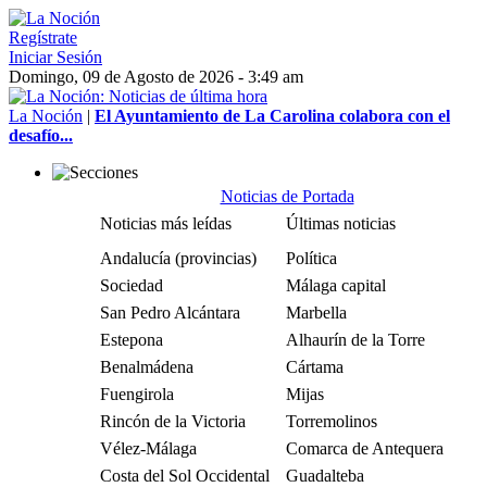
Regístrate
Iniciar Sesión
Domingo, 09 de Agosto de 2026 - 3:49 am
La Noción
|
El Ayuntamiento de La Carolina colabora con el
desafío...
Noticias de Portada
Noticias más leídas
Últimas noticias
Andalucía (provincias)
Política
Sociedad
Málaga capital
San Pedro Alcántara
Marbella
Estepona
Alhaurín de la Torre
Benalmádena
Cártama
Fuengirola
Mijas
Rincón de la Victoria
Torremolinos
Vélez-Málaga
Comarca de Antequera
Costa del Sol Occidental
Guadalteba