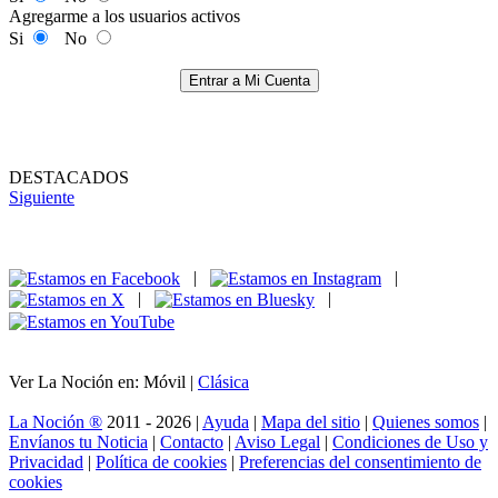
Agregarme a los usuarios activos
Si
No
Entrar a Mi Cuenta
DESTACADOS
Siguiente
|
|
|
|
Ver La Noción en: Móvil |
Clásica
La Noción ®
2011 - 2026 |
Ayuda
|
Mapa del sitio
|
Quienes somos
|
Envíanos tu Noticia
|
Contacto
|
Aviso Legal
|
Condiciones de Uso y
Privacidad
|
Política de cookies
|
Preferencias del consentimiento de
cookies