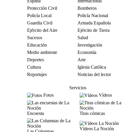
España
Internacional
Protección Civil
Bomberos
Policía Local
Policía Nacional
Guardia Civil
Armada Española
Ejército del Aire
Ejército de Tierra
Sucesos
Salud
Educación
Investigación
Medio ambiente
Economía
Deportes
Arte
Cultura
Iglesia Católica
Reportajes
Noticias del lector
Servicios
Fotos
Vídeos
Encuesta
Tiras cómicas
Vídeos La Noción
Las Columnas