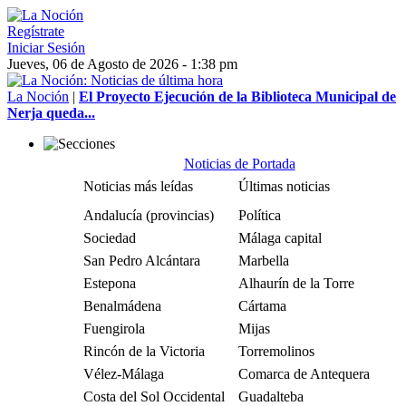
Regístrate
Iniciar Sesión
Jueves, 06 de Agosto de 2026 - 1:38 pm
La Noción
|
El Proyecto Ejecución de la Biblioteca Municipal de
Nerja queda...
Noticias de Portada
Noticias más leídas
Últimas noticias
Andalucía (provincias)
Política
Sociedad
Málaga capital
San Pedro Alcántara
Marbella
Estepona
Alhaurín de la Torre
Benalmádena
Cártama
Fuengirola
Mijas
Rincón de la Victoria
Torremolinos
Vélez-Málaga
Comarca de Antequera
Costa del Sol Occidental
Guadalteba