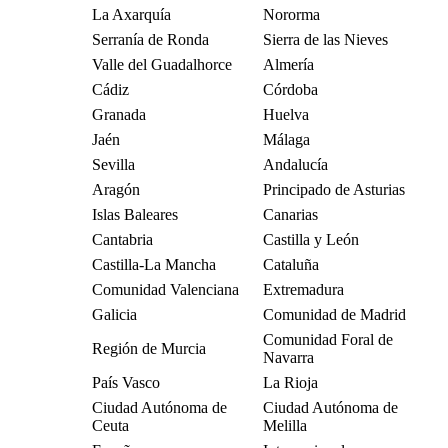
La Axarquía
Nororma
Serranía de Ronda
Sierra de las Nieves
Valle del Guadalhorce
Almería
Cádiz
Córdoba
Granada
Huelva
Jaén
Málaga
Sevilla
Andalucía
Aragón
Principado de Asturias
Islas Baleares
Canarias
Cantabria
Castilla y León
Castilla-La Mancha
Cataluña
Comunidad Valenciana
Extremadura
Galicia
Comunidad de Madrid
Comunidad Foral de
Región de Murcia
Navarra
País Vasco
La Rioja
Ciudad Autónoma de
Ciudad Autónoma de
Ceuta
Melilla