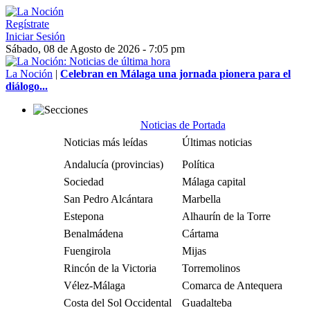
Regístrate
Iniciar Sesión
Sábado, 08 de Agosto de 2026 - 7:05 pm
La Noción
|
Celebran en Málaga una jornada pionera para el
diálogo...
Noticias de Portada
Noticias más leídas
Últimas noticias
Andalucía (provincias)
Política
Sociedad
Málaga capital
San Pedro Alcántara
Marbella
Estepona
Alhaurín de la Torre
Benalmádena
Cártama
Fuengirola
Mijas
Rincón de la Victoria
Torremolinos
Vélez-Málaga
Comarca de Antequera
Costa del Sol Occidental
Guadalteba