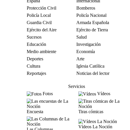
España
Internacional
Protección Civil
Bomberos
Policía Local
Policía Nacional
Guardia Civil
Armada Española
Ejército del Aire
Ejército de Tierra
Sucesos
Salud
Educación
Investigación
Medio ambiente
Economía
Deportes
Arte
Cultura
Iglesia Católica
Reportajes
Noticias del lector
Servicios
Fotos
Vídeos
Encuesta
Tiras cómicas
Vídeos La Noción
Las Columnas