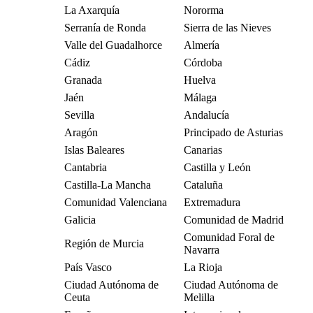
La Axarquía
Nororma
Serranía de Ronda
Sierra de las Nieves
Valle del Guadalhorce
Almería
Cádiz
Córdoba
Granada
Huelva
Jaén
Málaga
Sevilla
Andalucía
Aragón
Principado de Asturias
Islas Baleares
Canarias
Cantabria
Castilla y León
Castilla-La Mancha
Cataluña
Comunidad Valenciana
Extremadura
Galicia
Comunidad de Madrid
Comunidad Foral de
Región de Murcia
Navarra
País Vasco
La Rioja
Ciudad Autónoma de
Ciudad Autónoma de
Ceuta
Melilla