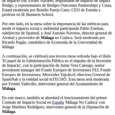
de impacto con Álvaro Navarro, responsable de impacto de Impact
Bridge, y representantes de Bridges Outcomes Partnerships y Creas.
Estará moderada por Braulio Pareja Cano, CEO de Esentia y
profesor en IE Business School.
Por otro lado, en la mesa sobre la importancia de las métricas para
medir el impacto social y ambiental participarán Pablo Esteban,
subdirector de Spainsif, y José Antonio Naveros, director general de
Arrabal y proveedor de
Málaga
no Caduca. Será moderada por
Ricardo Pagán, catedrático de Economía de la Universidad de
Málaga
A continuación, se celebrará una tercera mesa redonda bajo el título
'El papel de la Administración Pública en el impulso de la Inversión
de Impacto', con la participación de Jaime Vera Calonge, senior
investment manager del Fondo Europeo de Inversiones FEI, Fondo
Europeo de Inversiones; Mercerdes Valcárcel, directora General de
SpainNab y la entidad social tuTECHÔ. Esta mesa será moderada
por Fermin Vallecillo, interventor general del Ayuntamiento de
Málaga
.
En este marco, también se abordará el funcionamiento del primer
Contrato de Impacto Social en
España
'Málaga No Caduca' con
Jorge Martínez Rodríguez, interventor general de la Diputación de
Málaga
.