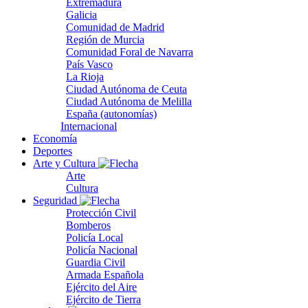
Extremadura
Galicia
Comunidad de Madrid
Región de Murcia
Comunidad Foral de Navarra
País Vasco
La Rioja
Ciudad Autónoma de Ceuta
Ciudad Autónoma de Melilla
España (autonomías)
Internacional
Economía
Deportes
Arte y Cultura
Arte
Cultura
Seguridad
Protección Civil
Bomberos
Policía Local
Policía Nacional
Guardia Civil
Armada Española
Ejército del Aire
Ejército de Tierra