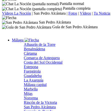
Pantalla normal
Pantalla completa
Vídeos La Noción
|
San Pedro Alcántara
|
Fotos
|
Vídeos
|
Tu Noticia
San Pedro Alcántara
Guía de San Pedro Alcántara
Málaga
Alhaurín de la Torre
Benalmádena
Cártama
Comarca de Antequera
Costa del Sol Occidental
Estepona
Fuengirola
Guadalteba
La Axarquía
Málaga capital
Marbella
Mijas
Nororma
Rincón de la Victoria
San Pedro Alcántara