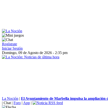
Regístrate
Iniciar Sesión
Domingo, 09 de Agosto de 2026 - 2:35 pm
La Noción
|
El Ayuntamiento de Marbella impulsa la ampliación de
|
Chat
|
Foro
|
App
|