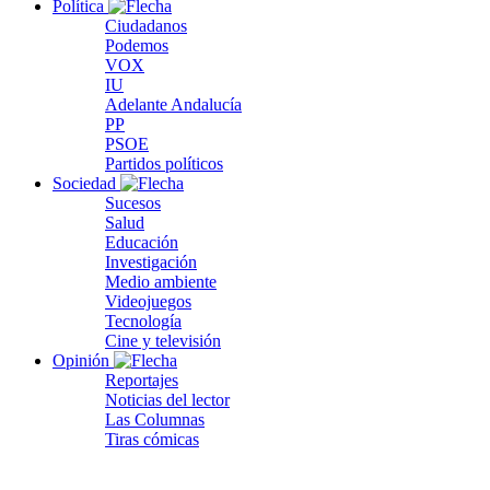
Política
Ciudadanos
Podemos
VOX
IU
Adelante Andalucía
PP
PSOE
Partidos políticos
Sociedad
Sucesos
Salud
Educación
Investigación
Medio ambiente
Videojuegos
Tecnología
Cine y televisión
Opinión
Reportajes
Noticias del lector
Las Columnas
Tiras cómicas