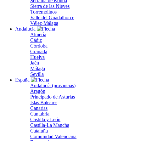
Serranía de Ronda
Sierra de las Nieves
Torremolinos
Valle del Guadalhorce
Vélez-Málaga
Andalucía
Almería
Cádiz
Córdoba
Granada
Huelva
Jaén
Málaga
Sevilla
España
Andalucía (provincias)
Aragón
Principado de Asturias
Islas Baleares
Canarias
Cantabria
Castilla y León
Castilla-La Mancha
Cataluña
Comunidad Valenciana