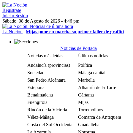
Regístrate
Iniciar Sesión
Sábado, 08 de Agosto de 2026 - 4:46 pm
La Noción
|
Mijas pone en marcha su primer taller de graffiti
Noticias de Portada
Noticias más leídas
Últimas noticias
Andalucía (provincias)
Política
Sociedad
Málaga capital
San Pedro Alcántara
Marbella
Estepona
Alhaurín de la Torre
Benalmádena
Cártama
Fuengirola
Mijas
Rincón de la Victoria
Torremolinos
Vélez-Málaga
Comarca de Antequera
Costa del Sol Occidental
Guadalteba
La Axarquía
Nororma