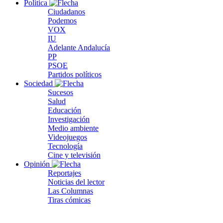
Política
Ciudadanos
Podemos
VOX
IU
Adelante Andalucía
PP
PSOE
Partidos políticos
Sociedad
Sucesos
Salud
Educación
Investigación
Medio ambiente
Videojuegos
Tecnología
Cine y televisión
Opinión
Reportajes
Noticias del lector
Las Columnas
Tiras cómicas