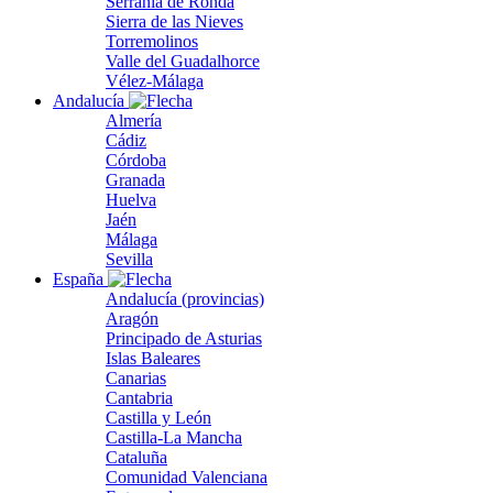
Serranía de Ronda
Sierra de las Nieves
Torremolinos
Valle del Guadalhorce
Vélez-Málaga
Andalucía
Almería
Cádiz
Córdoba
Granada
Huelva
Jaén
Málaga
Sevilla
España
Andalucía (provincias)
Aragón
Principado de Asturias
Islas Baleares
Canarias
Cantabria
Castilla y León
Castilla-La Mancha
Cataluña
Comunidad Valenciana