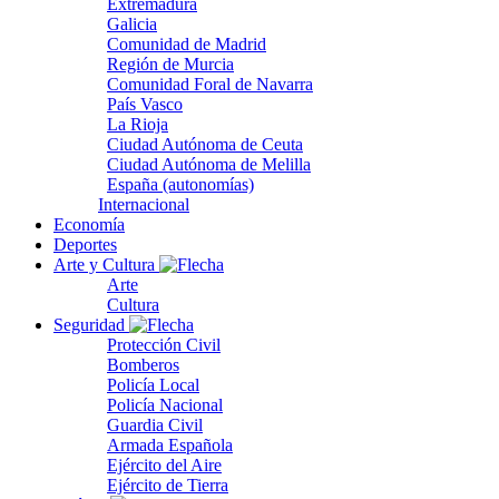
Extremadura
Galicia
Comunidad de Madrid
Región de Murcia
Comunidad Foral de Navarra
País Vasco
La Rioja
Ciudad Autónoma de Ceuta
Ciudad Autónoma de Melilla
España (autonomías)
Internacional
Economía
Deportes
Arte y Cultura
Arte
Cultura
Seguridad
Protección Civil
Bomberos
Policía Local
Policía Nacional
Guardia Civil
Armada Española
Ejército del Aire
Ejército de Tierra