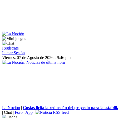
Regístrate
Iniciar Sesión
Viernes, 07 de Agosto de 2026 - 9:46 pm
La Noción
|
Costas licita la redacción del proyecto para la estabili
|
Chat
|
Foro
|
App
|