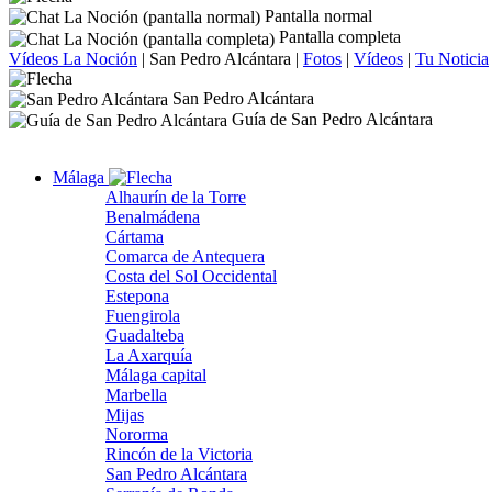
Pantalla normal
Pantalla completa
Vídeos La Noción
|
San Pedro Alcántara
|
Fotos
|
Vídeos
|
Tu Noticia
San Pedro Alcántara
Guía de San Pedro Alcántara
Málaga
Alhaurín de la Torre
Benalmádena
Cártama
Comarca de Antequera
Costa del Sol Occidental
Estepona
Fuengirola
Guadalteba
La Axarquía
Málaga capital
Marbella
Mijas
Nororma
Rincón de la Victoria
San Pedro Alcántara