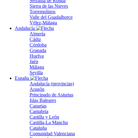
Serranía de Ronda
Sierra de las Nieves
Torremolinos
Valle del Guadalhorce
Vélez-Málaga
Andalucía
Almería
Cádiz
Córdoba
Granada
Huelva
Jaén
Málaga
Sevilla
España
Andalucía (provincias)
Aragón
Principado de Asturias
Islas Baleares
Canarias
Cantabria
Castilla y León
Castilla-La Mancha
Cataluña
Comunidad Valenciana