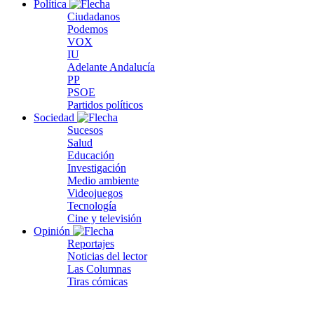
Política
Ciudadanos
Podemos
VOX
IU
Adelante Andalucía
PP
PSOE
Partidos políticos
Sociedad
Sucesos
Salud
Educación
Investigación
Medio ambiente
Videojuegos
Tecnología
Cine y televisión
Opinión
Reportajes
Noticias del lector
Las Columnas
Tiras cómicas