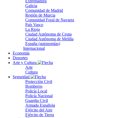
Extremadura
Galicia
Comunidad de Madrid
Región de Murcia
Comunidad Foral de Navarra
País Vasco
La Rioja
Ciudad Autónoma de Ceuta
Ciudad Autónoma de Melilla
España (autonomías)
Internacional
Economía
Deportes
Arte y Cultura
Arte
Cultura
Seguridad
Protección Civil
Bomberos
Policía Local
Policía Nacional
Guardia Civil
Armada Española
Ejército del Aire
Ejército de Tierra