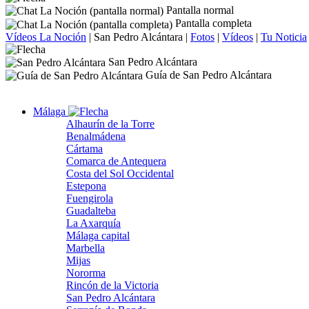
Pantalla normal
Pantalla completa
Vídeos La Noción
|
San Pedro Alcántara
|
Fotos
|
Vídeos
|
Tu Noticia
San Pedro Alcántara
Guía de San Pedro Alcántara
Málaga
Alhaurín de la Torre
Benalmádena
Cártama
Comarca de Antequera
Costa del Sol Occidental
Estepona
Fuengirola
Guadalteba
La Axarquía
Málaga capital
Marbella
Mijas
Nororma
Rincón de la Victoria
San Pedro Alcántara