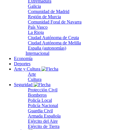
Extremadura
Galicia
Comunidad de Madrid
Región de Murcia
Comunidad Foral de Navarra
País Vasco
La Rioja
Ciudad Autónoma de Ceuta
Ciudad Autónoma de Melilla
España (autonomías)
Internacional
Economía
Deportes
Arte y Cultura
Arte
Cultura
Seguridad
Protección Civil
Bomberos
Policía Local
Policía Nacional
Guardia Civil
Armada Española
Ejército del Aire
Ejército de Tierra