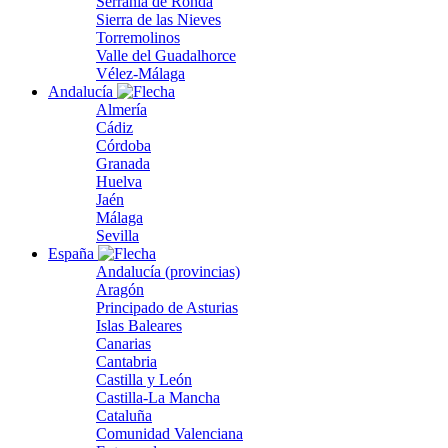
Serranía de Ronda
Sierra de las Nieves
Torremolinos
Valle del Guadalhorce
Vélez-Málaga
Andalucía
Almería
Cádiz
Córdoba
Granada
Huelva
Jaén
Málaga
Sevilla
España
Andalucía (provincias)
Aragón
Principado de Asturias
Islas Baleares
Canarias
Cantabria
Castilla y León
Castilla-La Mancha
Cataluña
Comunidad Valenciana