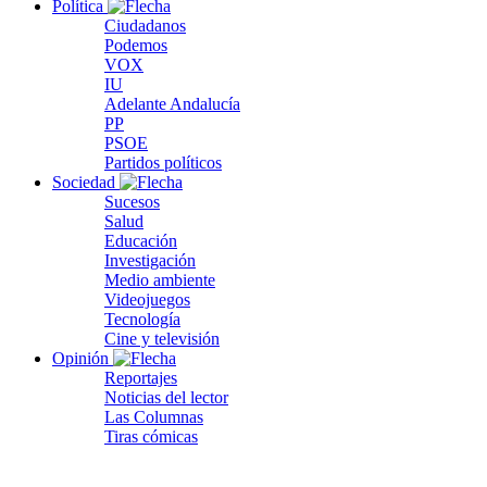
Política
Ciudadanos
Podemos
VOX
IU
Adelante Andalucía
PP
PSOE
Partidos políticos
Sociedad
Sucesos
Salud
Educación
Investigación
Medio ambiente
Videojuegos
Tecnología
Cine y televisión
Opinión
Reportajes
Noticias del lector
Las Columnas
Tiras cómicas