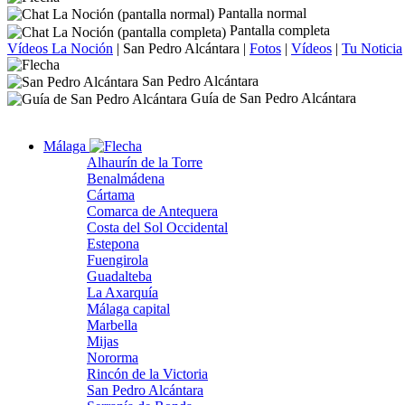
Pantalla normal
Pantalla completa
Vídeos La Noción
|
San Pedro Alcántara
|
Fotos
|
Vídeos
|
Tu Noticia
San Pedro Alcántara
Guía de San Pedro Alcántara
Málaga
Alhaurín de la Torre
Benalmádena
Cártama
Comarca de Antequera
Costa del Sol Occidental
Estepona
Fuengirola
Guadalteba
La Axarquía
Málaga capital
Marbella
Mijas
Nororma
Rincón de la Victoria
San Pedro Alcántara