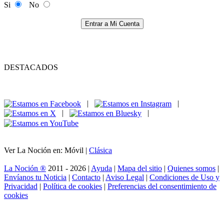
Si
No
Entrar a Mi Cuenta
DESTACADOS
|
|
|
|
Ver La Noción en: Móvil |
Clásica
La Noción ®
2011 - 2026 |
Ayuda
|
Mapa del sitio
|
Quienes somos
|
Envíanos tu Noticia
|
Contacto
|
Aviso Legal
|
Condiciones de Uso y
Privacidad
|
Política de cookies
|
Preferencias del consentimiento de
cookies