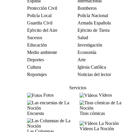
España
Internacional
Protección Civil
Bomberos
Policía Local
Policía Nacional
Guardia Civil
Armada Española
Ejército del Aire
Ejército de Tierra
Sucesos
Salud
Educación
Investigación
Medio ambiente
Economía
Deportes
Arte
Cultura
Iglesia Católica
Reportajes
Noticias del lector
Servicios
Fotos
Vídeos
Encuesta
Tiras cómicas
Vídeos La Noción
Las Columnas