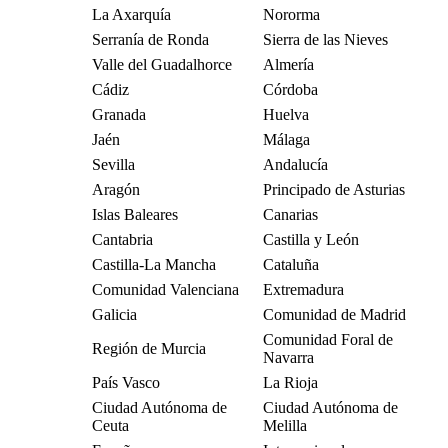
La Axarquía
Nororma
Serranía de Ronda
Sierra de las Nieves
Valle del Guadalhorce
Almería
Cádiz
Córdoba
Granada
Huelva
Jaén
Málaga
Sevilla
Andalucía
Aragón
Principado de Asturias
Islas Baleares
Canarias
Cantabria
Castilla y León
Castilla-La Mancha
Cataluña
Comunidad Valenciana
Extremadura
Galicia
Comunidad de Madrid
Comunidad Foral de
Región de Murcia
Navarra
País Vasco
La Rioja
Ciudad Autónoma de
Ciudad Autónoma de
Ceuta
Melilla