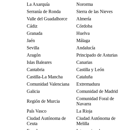
La Axarquía
Nororma
Serranía de Ronda
Sierra de las Nieves
Valle del Guadalhorce
Almería
Cádiz
Córdoba
Granada
Huelva
Jaén
Málaga
Sevilla
Andalucía
Aragón
Principado de Asturias
Islas Baleares
Canarias
Cantabria
Castilla y León
Castilla-La Mancha
Cataluña
Comunidad Valenciana
Extremadura
Galicia
Comunidad de Madrid
Comunidad Foral de
Región de Murcia
Navarra
País Vasco
La Rioja
Ciudad Autónoma de
Ciudad Autónoma de
Ceuta
Melilla