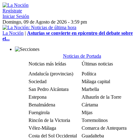
Regístrate
Iniciar Sesión
Domingo, 09 de Agosto de 2026 - 3:59 pm
La Noción
|
Asturias se convierte en epicentro del debate sobre
el...
Noticias de Portada
Noticias más leídas
Últimas noticias
Andalucía (provincias)
Política
Sociedad
Málaga capital
San Pedro Alcántara
Marbella
Estepona
Alhaurín de la Torre
Benalmádena
Cártama
Fuengirola
Mijas
Rincón de la Victoria
Torremolinos
Vélez-Málaga
Comarca de Antequera
Costa del Sol Occidental
Guadalteba