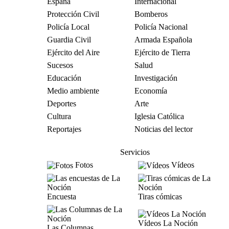
España
Internacional
Protección Civil
Bomberos
Policía Local
Policía Nacional
Guardia Civil
Armada Española
Ejército del Aire
Ejército de Tierra
Sucesos
Salud
Educación
Investigación
Medio ambiente
Economía
Deportes
Arte
Cultura
Iglesia Católica
Reportajes
Noticias del lector
Servicios
Fotos
Vídeos
Encuesta
Tiras cómicas
Vídeos La Noción
Las Columnas