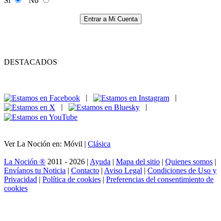
Si
No
Entrar a Mi Cuenta
DESTACADOS
|
|
|
|
Ver La Noción en: Móvil |
Clásica
La Noción ®
2011 - 2026 |
Ayuda
|
Mapa del sitio
|
Quienes somos
|
Envíanos tu Noticia
|
Contacto
|
Aviso Legal
|
Condiciones de Uso y
Privacidad
|
Política de cookies
|
Preferencias del consentimiento de
cookies