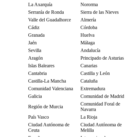
La Axarquía
Nororma
Serranía de Ronda
Sierra de las Nieves
Valle del Guadalhorce
Almería
Cádiz
Córdoba
Granada
Huelva
Jaén
Málaga
Sevilla
Andalucía
Aragón
Principado de Asturias
Islas Baleares
Canarias
Cantabria
Castilla y León
Castilla-La Mancha
Cataluña
Comunidad Valenciana
Extremadura
Galicia
Comunidad de Madrid
Comunidad Foral de
Región de Murcia
Navarra
País Vasco
La Rioja
Ciudad Autónoma de
Ciudad Autónoma de
Ceuta
Melilla