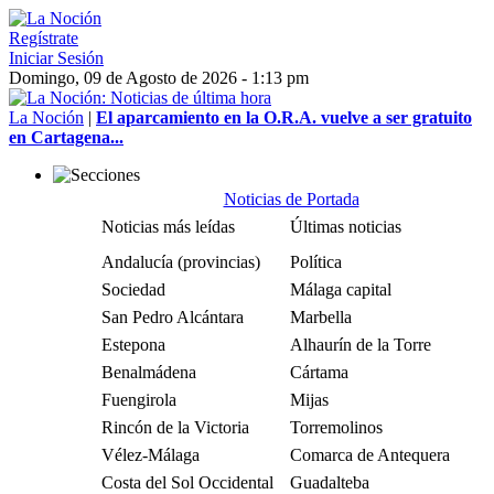
Regístrate
Iniciar Sesión
Domingo, 09 de Agosto de 2026 - 1:13 pm
La Noción
|
El aparcamiento en la O.R.A. vuelve a ser gratuito
en Cartagena...
Noticias de Portada
Noticias más leídas
Últimas noticias
Andalucía (provincias)
Política
Sociedad
Málaga capital
San Pedro Alcántara
Marbella
Estepona
Alhaurín de la Torre
Benalmádena
Cártama
Fuengirola
Mijas
Rincón de la Victoria
Torremolinos
Vélez-Málaga
Comarca de Antequera
Costa del Sol Occidental
Guadalteba