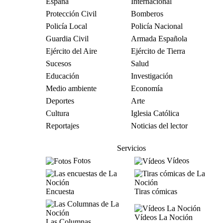
España
Internacional
Protección Civil
Bomberos
Policía Local
Policía Nacional
Guardia Civil
Armada Española
Ejército del Aire
Ejército de Tierra
Sucesos
Salud
Educación
Investigación
Medio ambiente
Economía
Deportes
Arte
Cultura
Iglesia Católica
Reportajes
Noticias del lector
Servicios
Fotos
Vídeos
Encuesta
Tiras cómicas
Vídeos La Noción
Las Columnas