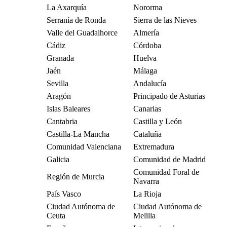
La Axarquía
Nororma
Serranía de Ronda
Sierra de las Nieves
Valle del Guadalhorce
Almería
Cádiz
Córdoba
Granada
Huelva
Jaén
Málaga
Sevilla
Andalucía
Aragón
Principado de Asturias
Islas Baleares
Canarias
Cantabria
Castilla y León
Castilla-La Mancha
Cataluña
Comunidad Valenciana
Extremadura
Galicia
Comunidad de Madrid
Comunidad Foral de
Región de Murcia
Navarra
País Vasco
La Rioja
Ciudad Autónoma de
Ciudad Autónoma de
Ceuta
Melilla