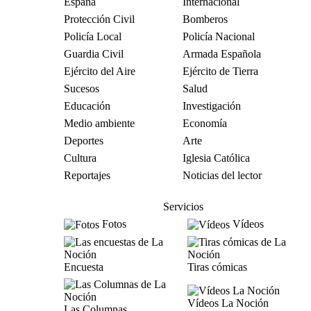
España
Internacional
Protección Civil
Bomberos
Policía Local
Policía Nacional
Guardia Civil
Armada Española
Ejército del Aire
Ejército de Tierra
Sucesos
Salud
Educación
Investigación
Medio ambiente
Economía
Deportes
Arte
Cultura
Iglesia Católica
Reportajes
Noticias del lector
Servicios
Fotos
Vídeos
Encuesta
Tiras cómicas
Vídeos La Noción
Las Columnas