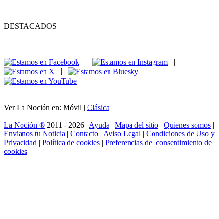
DESTACADOS
|
|
|
|
Ver La Noción en: Móvil |
Clásica
La Noción ®
2011 - 2026 |
Ayuda
|
Mapa del sitio
|
Quienes somos
|
Envíanos tu Noticia
|
Contacto
|
Aviso Legal
|
Condiciones de Uso y
Privacidad
|
Política de cookies
|
Preferencias del consentimiento de
cookies