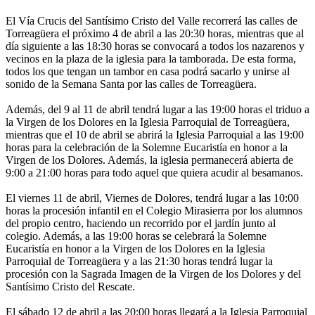
El Vía Crucis del Santísimo Cristo del Valle recorrerá las calles de
Torreagüera el próximo 4 de abril a las 20:30 horas, mientras que al
día siguiente a las 18:30 horas se convocará a todos los nazarenos y
vecinos en la plaza de la iglesia para la tamborada. De esta forma,
todos los que tengan un tambor en casa podrá sacarlo y unirse al
sonido de la Semana Santa por las calles de Torreagüera.
Además, del 9 al 11 de abril tendrá lugar a las 19:00 horas el triduo a
la Virgen de los Dolores en la Iglesia Parroquial de Torreagüera,
mientras que el 10 de abril se abrirá la Iglesia Parroquial a las 19:00
horas para la celebración de la Solemne Eucaristía en honor a la
Virgen de los Dolores. Además, la iglesia permanecerá abierta de
9:00 a 21:00 horas para todo aquel que quiera acudir al besamanos.
El viernes 11 de abril, Viernes de Dolores, tendrá lugar a las 10:00
horas la procesión infantil en el Colegio Mirasierra por los alumnos
del propio centro, haciendo un recorrido por el jardín junto al
colegio. Además, a las 19:00 horas se celebrará la Solemne
Eucaristía en honor a la Virgen de los Dolores en la Iglesia
Parroquial de Torreagüera y a las 21:30 horas tendrá lugar la
procesión con la Sagrada Imagen de la Virgen de los Dolores y del
Santísimo Cristo del Rescate.
El sábado 12 de abril a las 20:00 horas llegará a la Iglesia Parroquial