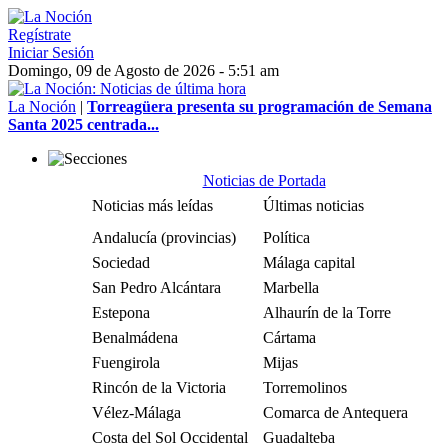
Regístrate
Iniciar Sesión
Domingo, 09 de Agosto de 2026 - 5:51 am
La Noción
|
Torreagüera presenta su programación de Semana
Santa 2025 centrada...
Noticias de Portada
Noticias más leídas
Últimas noticias
Andalucía (provincias)
Política
Sociedad
Málaga capital
San Pedro Alcántara
Marbella
Estepona
Alhaurín de la Torre
Benalmádena
Cártama
Fuengirola
Mijas
Rincón de la Victoria
Torremolinos
Vélez-Málaga
Comarca de Antequera
Costa del Sol Occidental
Guadalteba