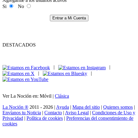
Agregarme a los usuarios activos
Si
No
Entrar a Mi Cuenta
DESTACADOS
|
|
|
|
Ver La Noción en: Móvil |
Clásica
La Noción ®
2011 - 2026 |
Ayuda
|
Mapa del sitio
|
Quienes somos
|
Envíanos tu Noticia
|
Contacto
|
Aviso Legal
|
Condiciones de Uso y
Privacidad
|
Política de cookies
|
Preferencias del consentimiento de
cookies