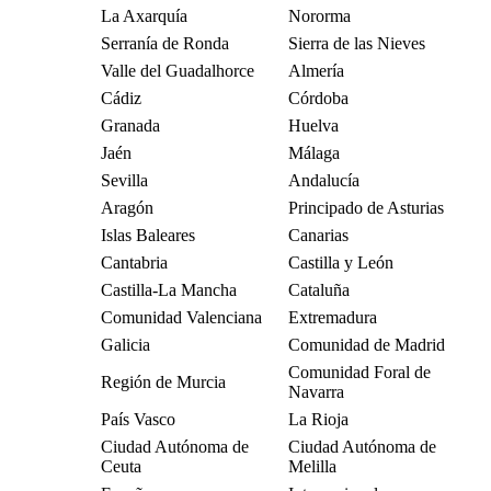
La Axarquía
Nororma
Serranía de Ronda
Sierra de las Nieves
Valle del Guadalhorce
Almería
Cádiz
Córdoba
Granada
Huelva
Jaén
Málaga
Sevilla
Andalucía
Aragón
Principado de Asturias
Islas Baleares
Canarias
Cantabria
Castilla y León
Castilla-La Mancha
Cataluña
Comunidad Valenciana
Extremadura
Galicia
Comunidad de Madrid
Comunidad Foral de
Región de Murcia
Navarra
País Vasco
La Rioja
Ciudad Autónoma de
Ciudad Autónoma de
Ceuta
Melilla