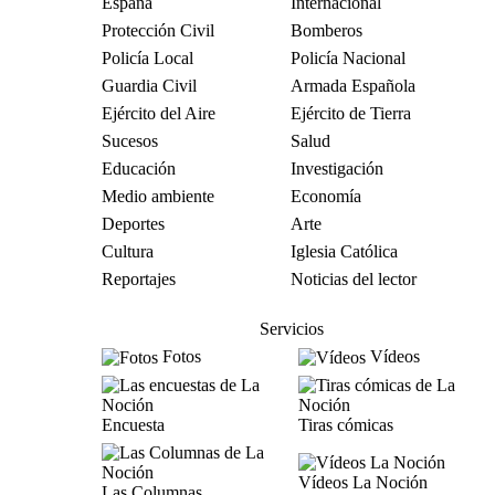
España
Internacional
Protección Civil
Bomberos
Policía Local
Policía Nacional
Guardia Civil
Armada Española
Ejército del Aire
Ejército de Tierra
Sucesos
Salud
Educación
Investigación
Medio ambiente
Economía
Deportes
Arte
Cultura
Iglesia Católica
Reportajes
Noticias del lector
Servicios
Fotos
Vídeos
Encuesta
Tiras cómicas
Vídeos La Noción
Las Columnas