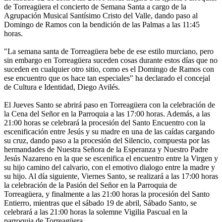
de Torreagüera el concierto de Semana Santa a cargo de la
Agrupación Musical Santísimo Cristo del Valle, dando paso al
Domingo de Ramos con la bendición de las Palmas a las 11:45
horas.
"La semana santa de Torreagüera bebe de ese estilo murciano, pero
sin embargo en Torreagüera suceden cosas durante estos días que no
suceden en cualquier otro sitio, como es el Domingo de Ramos con
ese encuentro que os hace tan especiales" ha declarado el concejal
de Cultura e Identidad, Diego Avilés.
El Jueves Santo se abrirá paso en Torreagüera con la celebración de
la Cena del Señor en la Parroquia a las 17:00 horas. Además, a las
21:00 horas se celebrará la procesión del Santo Encuentro con la
escenificación entre Jesús y su madre en una de las caídas cargando
su cruz, dando paso a la procesión del Silencio, compuesta por las
hermandades de Nuestra Señora de la Esperanza y Nuestro Padre
Jesús Nazareno en la que se escenifica el encuentro entre la Virgen y
su hijo camino del calvario, con el emotivo dialogo entre la madre y
su hijo. Al día siguiente, Viernes Santo, se realizará a las 17:00 horas
la celebración de la Pasión del Señor en la Parroquia de
Torreagüera, y finalmente a las 21:00 horas la procesión del Santo
Entierro, mientras que el sábado 19 de abril, Sábado Santo, se
celebrará a las 21:00 horas la solemne Vigilia Pascual en la
parroquia de Torreagüera.