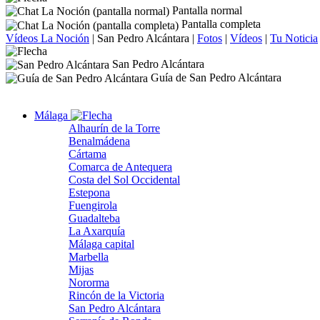
Pantalla normal
Pantalla completa
Vídeos La Noción
|
San Pedro Alcántara
|
Fotos
|
Vídeos
|
Tu Noticia
San Pedro Alcántara
Guía de San Pedro Alcántara
Málaga
Alhaurín de la Torre
Benalmádena
Cártama
Comarca de Antequera
Costa del Sol Occidental
Estepona
Fuengirola
Guadalteba
La Axarquía
Málaga capital
Marbella
Mijas
Nororma
Rincón de la Victoria
San Pedro Alcántara