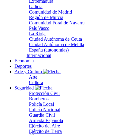
Extremadura
Galicia
Comunidad de Madrid
Región de Murcia
Comunidad Foral de Navarra
País Vasco
La Rioja
Ciudad Autónoma de Ceuta
Ciudad Autónoma de Melilla
España (autonomías)
Internacional
Economía
Deportes
Arte y Cultura
Arte
Cultura
Seguridad
Protección Civil
Bomberos
Policía Local
Policía Nacional
Guardia Civil
Armada Española
Ejército del Aire
Ejército de Tierra