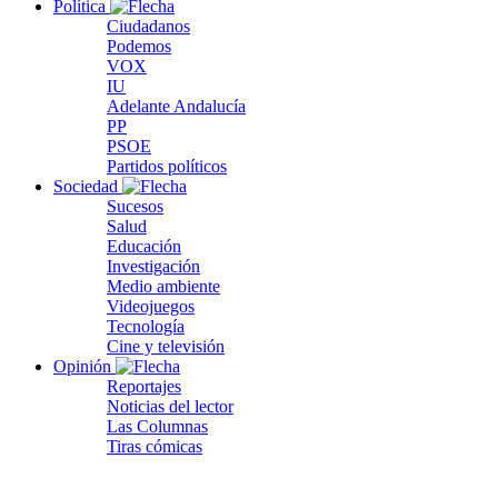
Política
Ciudadanos
Podemos
VOX
IU
Adelante Andalucía
PP
PSOE
Partidos políticos
Sociedad
Sucesos
Salud
Educación
Investigación
Medio ambiente
Videojuegos
Tecnología
Cine y televisión
Opinión
Reportajes
Noticias del lector
Las Columnas
Tiras cómicas