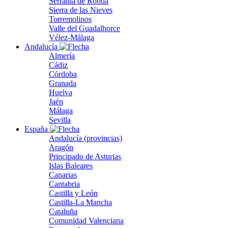
Serranía de Ronda
Sierra de las Nieves
Torremolinos
Valle del Guadalhorce
Vélez-Málaga
Andalucía
Almería
Cádiz
Córdoba
Granada
Huelva
Jaén
Málaga
Sevilla
España
Andalucía (provincias)
Aragón
Principado de Asturias
Islas Baleares
Canarias
Cantabria
Castilla y León
Castilla-La Mancha
Cataluña
Comunidad Valenciana