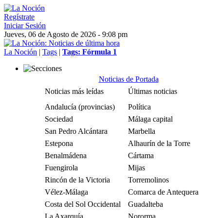
Regístrate
Iniciar Sesión
Jueves, 06 de Agosto de 2026 - 9:08 pm
La Noción
|
Tags
|
Tags: Fórmula 1
Noticias de Portada
Noticias más leídas
Últimas noticias
Andalucía (provincias)
Política
Sociedad
Málaga capital
San Pedro Alcántara
Marbella
Estepona
Alhaurín de la Torre
Benalmádena
Cártama
Fuengirola
Mijas
Rincón de la Victoria
Torremolinos
Vélez-Málaga
Comarca de Antequera
Costa del Sol Occidental
Guadalteba
La Axarquía
Nororma