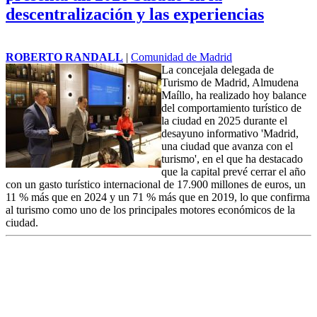
impacto global durante la Hispanic Prosperity Gala, en la que se
distinguió a otras personalidades como el presidente de Argentina,
Javier Milei, y la presidenta de la Comunidad de Madrid, Isabel
Díaz Ayuso.
Madrid alcanza los 17.900 millones de
euros de gasto turístico internacional y
presenta un 2026 basado en la
descentralización y las experiencias
ROBERTO RANDALL
|
Comunidad de Madrid
La concejala delegada de
Turismo de Madrid, Almudena
Maíllo, ha realizado hoy balance
del comportamiento turístico de
la ciudad en 2025 durante el
desayuno informativo 'Madrid,
una ciudad que avanza con el
turismo', en el que ha destacado
que la capital prevé cerrar el año
con un gasto turístico internacional de 17.900 millones de euros, un