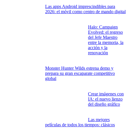
Del libro al prime time: historias que saltaron
de la página a la pantalla
Verano sin señal: por
qué las ciudades
turísticas se quedan
sin internet cuando
más lo necesitan
Las apps Android imprescindibles para
2026: el móvil como centro de mando digital
Halo: Campaign
Evolved: el regreso
del Jefe Maestro
entre la memoria, la
acción y la
renovación
Monster Hunter Wilds estrena demo y
prepara su gran escaparate competitivo