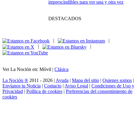
global
Crear imágenes con
IA: el nuevo lienzo
del diseño gráfico
Las mejores
películas de todos los tiempos: clásicos
imprescindibles para ver una y otra vez
DESTACADOS
|
|
|
|
Ver La Noción en: Móvil |
Clásica
La Noción ®
2011 - 2026 |
Ayuda
|
Mapa del sitio
|
Quienes somos
|