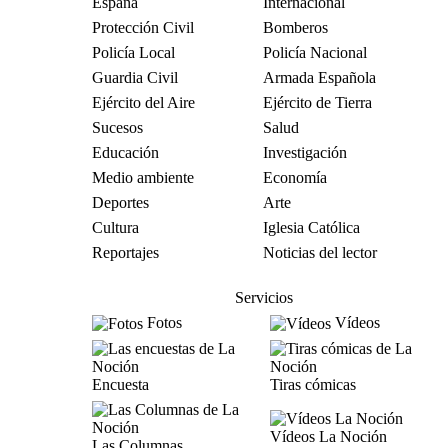
España
Internacional
Protección Civil
Bomberos
Policía Local
Policía Nacional
Guardia Civil
Armada Española
Ejército del Aire
Ejército de Tierra
Sucesos
Salud
Educación
Investigación
Medio ambiente
Economía
Deportes
Arte
Cultura
Iglesia Católica
Reportajes
Noticias del lector
Servicios
Fotos
Vídeos
Encuesta
Tiras cómicas
Vídeos La Noción
Las Columnas