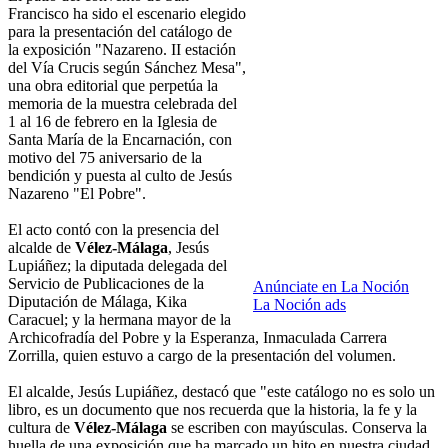
Francisco ha sido el escenario elegido
para la presentación del catálogo de
la exposición "Nazareno. II estación
del Vía Crucis según Sánchez Mesa",
una obra editorial que perpetúa la
memoria de la muestra celebrada del
1 al 16 de febrero en la Iglesia de
Santa María de la Encarnación, con
motivo del 75 aniversario de la
bendición y puesta al culto de Jesús
Nazareno "El Pobre".
El acto contó con la presencia del
alcalde de
Vélez-Málaga
, Jesús
Lupiáñez; la diputada delegada del
Servicio de Publicaciones de la
Anúnciate en La Noción
Diputación de Málaga, Kika
La Noción ads
Caracuel; y la hermana mayor de la
Archicofradía del Pobre y la Esperanza, Inmaculada Carrera
Zorrilla, quien estuvo a cargo de la presentación del volumen.
El alcalde, Jesús Lupiáñez, destacó que "este catálogo no es solo un
libro, es un documento que nos recuerda que la historia, la fe y la
cultura de
Vélez-Málaga
se escriben con mayúsculas. Conserva la
huella de una exposición que ha marcado un hito en nuestra ciudad