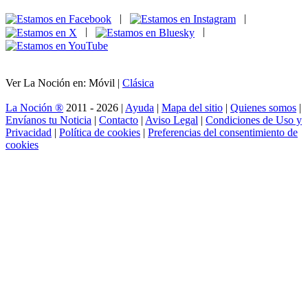
|
|
|
|
Ver La Noción en: Móvil |
Clásica
La Noción ®
2011 - 2026 |
Ayuda
|
Mapa del sitio
|
Quienes somos
|
Envíanos tu Noticia
|
Contacto
|
Aviso Legal
|
Condiciones de Uso y
Privacidad
|
Política de cookies
|
Preferencias del consentimiento de
cookies