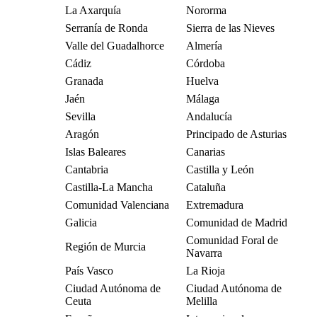
La Axarquía
Nororma
Serranía de Ronda
Sierra de las Nieves
Valle del Guadalhorce
Almería
Cádiz
Córdoba
Granada
Huelva
Jaén
Málaga
Sevilla
Andalucía
Aragón
Principado de Asturias
Islas Baleares
Canarias
Cantabria
Castilla y León
Castilla-La Mancha
Cataluña
Comunidad Valenciana
Extremadura
Galicia
Comunidad de Madrid
Comunidad Foral de
Región de Murcia
Navarra
País Vasco
La Rioja
Ciudad Autónoma de
Ciudad Autónoma de
Ceuta
Melilla