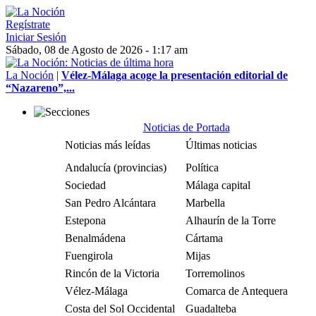
Regístrate
Iniciar Sesión
Sábado, 08 de Agosto de 2026 - 1:17 am
La Noción
|
Vélez-Málaga acoge la presentación editorial de
“Nazareno”,...
Noticias de Portada
Noticias más leídas
Últimas noticias
Andalucía (provincias)
Política
Sociedad
Málaga capital
San Pedro Alcántara
Marbella
Estepona
Alhaurín de la Torre
Benalmádena
Cártama
Fuengirola
Mijas
Rincón de la Victoria
Torremolinos
Vélez-Málaga
Comarca de Antequera
Costa del Sol Occidental
Guadalteba