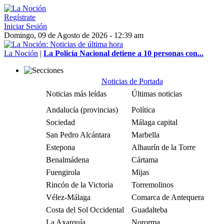
Regístrate
Iniciar Sesión
Domingo, 09 de Agosto de 2026 - 12:39 am
La Noción
|
La Policía Nacional detiene a 10 personas con...
Noticias de Portada
Noticias más leídas
Últimas noticias
Andalucía (provincias)
Política
Sociedad
Málaga capital
San Pedro Alcántara
Marbella
Estepona
Alhaurín de la Torre
Benalmádena
Cártama
Fuengirola
Mijas
Rincón de la Victoria
Torremolinos
Vélez-Málaga
Comarca de Antequera
Costa del Sol Occidental
Guadalteba
La Axarquía
Nororma