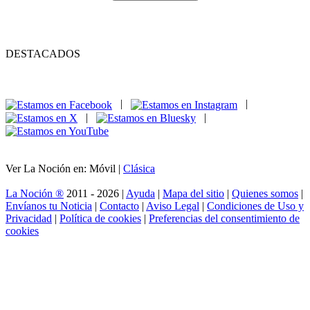
DESTACADOS
|
|
|
|
Ver La Noción en: Móvil |
Clásica
La Noción ®
2011 - 2026 |
Ayuda
|
Mapa del sitio
|
Quienes somos
|
Envíanos tu Noticia
|
Contacto
|
Aviso Legal
|
Condiciones de Uso y
Privacidad
|
Política de cookies
|
Preferencias del consentimiento de
cookies