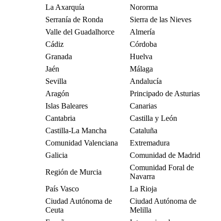
La Axarquía
Nororma
Serranía de Ronda
Sierra de las Nieves
Valle del Guadalhorce
Almería
Cádiz
Córdoba
Granada
Huelva
Jaén
Málaga
Sevilla
Andalucía
Aragón
Principado de Asturias
Islas Baleares
Canarias
Cantabria
Castilla y León
Castilla-La Mancha
Cataluña
Comunidad Valenciana
Extremadura
Galicia
Comunidad de Madrid
Comunidad Foral de
Región de Murcia
Navarra
País Vasco
La Rioja
Ciudad Autónoma de
Ciudad Autónoma de
Ceuta
Melilla