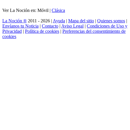
Ver La Noción en: Móvil |
Clásica
La Noción ®
2011 - 2026 |
Ayuda
|
Mapa del sitio
|
Quienes somos
|
Envíanos tu Noticia
|
Contacto
|
Aviso Legal
|
Condiciones de Uso y
Privacidad
|
Política de cookies
|
Preferencias del consentimiento de
cookies