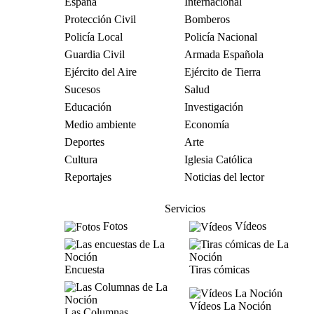
España
Internacional
Protección Civil
Bomberos
Policía Local
Policía Nacional
Guardia Civil
Armada Española
Ejército del Aire
Ejército de Tierra
Sucesos
Salud
Educación
Investigación
Medio ambiente
Economía
Deportes
Arte
Cultura
Iglesia Católica
Reportajes
Noticias del lector
Servicios
Fotos
Vídeos
Encuesta
Tiras cómicas
Vídeos La Noción
Las Columnas