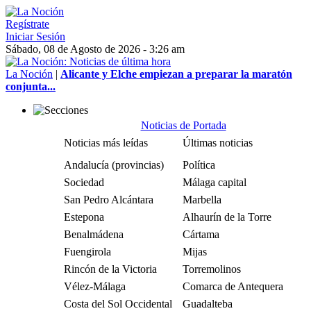
Regístrate
Iniciar Sesión
Sábado, 08 de Agosto de 2026 - 3:26 am
La Noción
|
Alicante y Elche empiezan a preparar la maratón
conjunta...
Noticias de Portada
Noticias más leídas
Últimas noticias
Andalucía (provincias)
Política
Sociedad
Málaga capital
San Pedro Alcántara
Marbella
Estepona
Alhaurín de la Torre
Benalmádena
Cártama
Fuengirola
Mijas
Rincón de la Victoria
Torremolinos
Vélez-Málaga
Comarca de Antequera
Costa del Sol Occidental
Guadalteba