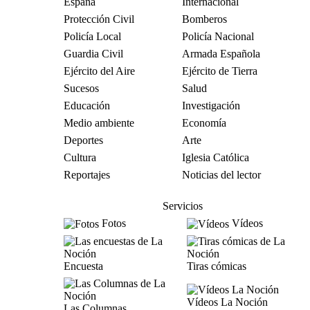
España
Internacional
Protección Civil
Bomberos
Policía Local
Policía Nacional
Guardia Civil
Armada Española
Ejército del Aire
Ejército de Tierra
Sucesos
Salud
Educación
Investigación
Medio ambiente
Economía
Deportes
Arte
Cultura
Iglesia Católica
Reportajes
Noticias del lector
Servicios
Fotos
Vídeos
Encuesta
Tiras cómicas
Vídeos La Noción
Las Columnas