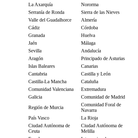
La Axarquía
Nororma
Serranía de Ronda
Sierra de las Nieves
Valle del Guadalhorce
Almería
Cádiz
Córdoba
Granada
Huelva
Jaén
Málaga
Sevilla
Andalucía
Aragón
Principado de Asturias
Islas Baleares
Canarias
Cantabria
Castilla y León
Castilla-La Mancha
Cataluña
Comunidad Valenciana
Extremadura
Galicia
Comunidad de Madrid
Comunidad Foral de
Región de Murcia
Navarra
País Vasco
La Rioja
Ciudad Autónoma de
Ciudad Autónoma de
Ceuta
Melilla