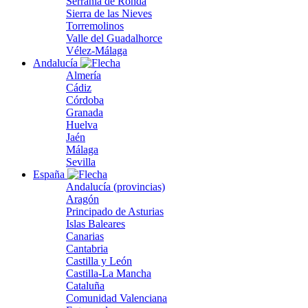
Serranía de Ronda
Sierra de las Nieves
Torremolinos
Valle del Guadalhorce
Vélez-Málaga
Andalucía
Almería
Cádiz
Córdoba
Granada
Huelva
Jaén
Málaga
Sevilla
España
Andalucía (provincias)
Aragón
Principado de Asturias
Islas Baleares
Canarias
Cantabria
Castilla y León
Castilla-La Mancha
Cataluña
Comunidad Valenciana