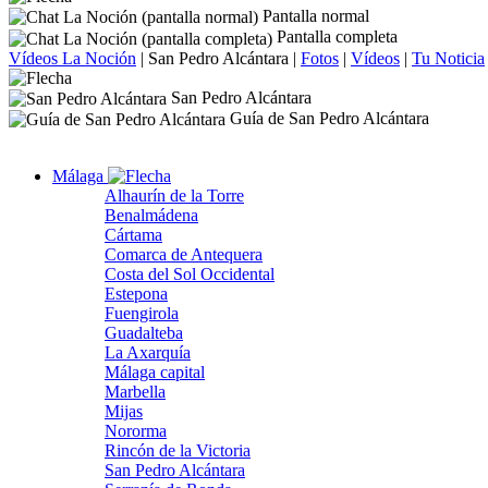
Pantalla normal
Pantalla completa
Vídeos La Noción
|
San Pedro Alcántara
|
Fotos
|
Vídeos
|
Tu Noticia
San Pedro Alcántara
Guía de San Pedro Alcántara
Málaga
Alhaurín de la Torre
Benalmádena
Cártama
Comarca de Antequera
Costa del Sol Occidental
Estepona
Fuengirola
Guadalteba
La Axarquía
Málaga capital
Marbella
Mijas
Nororma
Rincón de la Victoria
San Pedro Alcántara