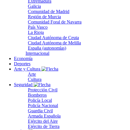
Extremadura
Galicia
Comunidad de Madrid
Región de Murcia
Comunidad Foral de Navarra
País Vasco
La Rioja
Ciudad Autónoma de Ceuta
Ciudad Autónoma de Melilla
España (autonomías)
Internacional
Economía
Deportes
Arte y Cultura
Arte
Cultura
Seguridad
Protección Civil
Bomberos
Policía Local
Policía Nacional
Guardia Civil
Armada Española
Ejército del Aire
Ejército de Tierra