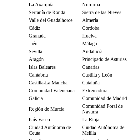
La Axarquía
Nororma
Serranía de Ronda
Sierra de las Nieves
Valle del Guadalhorce
Almería
Cádiz
Córdoba
Granada
Huelva
Jaén
Málaga
Sevilla
Andalucía
Aragón
Principado de Asturias
Islas Baleares
Canarias
Cantabria
Castilla y León
Castilla-La Mancha
Cataluña
Comunidad Valenciana
Extremadura
Galicia
Comunidad de Madrid
Comunidad Foral de
Región de Murcia
Navarra
País Vasco
La Rioja
Ciudad Autónoma de
Ciudad Autónoma de
Ceuta
Melilla