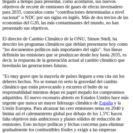
llegado a tiempo para presentar, como acordaron, sus nuevos
objetivos de recorte de emisiones de gases de efecto invernadero
para 2035, conocidos como "contribuciones determinadas a nivel
nacional" o NDC por sus siglas en inglés. Más de dos tercios de las
economías del G20, las más contaminantes del mundo, no han
presentado sus objetivos.
El director de Cambio Climático de la ONU, Simon Stiell, ha
descrito los programas climáticos que debían presentarse hoy como
"los documentos políticos más importantes del siglo". Sus líneas
definirán las emisiones que se produzcan desde hoy hasta 2035, es
decir, la respuesta de la generación actual al cambio climático que
heredarán las generaciones futuras.
"Es muy grave que la mayoría de países lleguen a esta cita sin los
deberes hechos. No se toman en serio la gravedad del cambio
climático que están provocando y escurren el bulto de su
responsabilidad mientras dejan en papel mojado los compromisos
adquiridos. El nuevo escenario abierto en Estados Unidos hace más
urgente que nunca un mayor liderazgo climático de
España
y la
Unión Europea. Para alcanzar las cero emisiones netas en 2040 y
limitar así el calentamiento global por debajo de los 1,5ºC hacen
falta objetivos más ambiciosos y planes sólidos de reducción de
emisiones. Esto incluye políticas y fechas concretas para eliminar
gradualmente los combustibles fósiles y exigir a las empresas