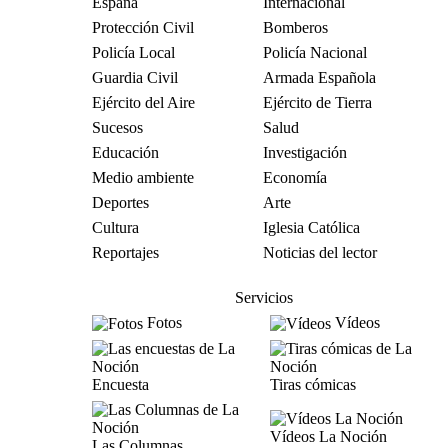
España
Internacional
Protección Civil
Bomberos
Policía Local
Policía Nacional
Guardia Civil
Armada Española
Ejército del Aire
Ejército de Tierra
Sucesos
Salud
Educación
Investigación
Medio ambiente
Economía
Deportes
Arte
Cultura
Iglesia Católica
Reportajes
Noticias del lector
Servicios
Fotos
Vídeos
Encuesta
Tiras cómicas
Vídeos La Noción
Las Columnas