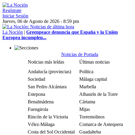
Regístrate
Iniciar Sesión
Jueves, 06 de Agosto de 2026 - 8:59 pm
La Noción
|
Greenpeace denuncia que España y la Unión
Europea incumplen...
Noticias de Portada
Noticias más leídas
Últimas noticias
Andalucía (provincias)
Política
Sociedad
Málaga capital
San Pedro Alcántara
Marbella
Estepona
Alhaurín de la Torre
Benalmádena
Cártama
Fuengirola
Mijas
Rincón de la Victoria
Torremolinos
Vélez-Málaga
Comarca de Antequera
Costa del Sol Occidental
Guadalteba