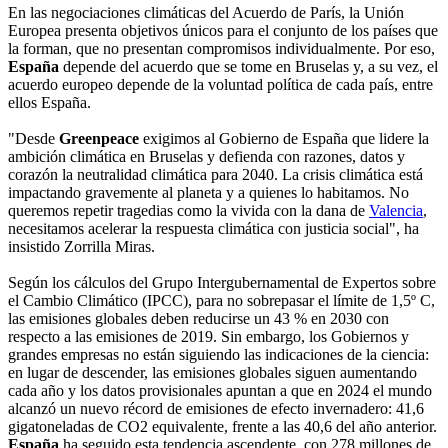
En las negociaciones climáticas del Acuerdo de París, la Unión
Europea presenta objetivos únicos para el conjunto de los países que
la forman, que no presentan compromisos individualmente. Por eso,
España
depende del acuerdo que se tome en Bruselas y, a su vez, el
acuerdo europeo depende de la voluntad política de cada país, entre
ellos España.
"Desde
Greenpeace
exigimos al Gobierno de España que lidere la
ambición climática en Bruselas y defienda con razones, datos y
corazón la neutralidad climática para 2040. La crisis climática está
impactando gravemente al planeta y a quienes lo habitamos. No
queremos repetir tragedias como la vivida con la dana de
Valencia
,
necesitamos acelerar la respuesta climática con justicia social", ha
insistido Zorrilla Miras.
Según los cálculos del Grupo Intergubernamental de Expertos sobre
el Cambio Climático (IPCC), para no sobrepasar el límite de 1,5º C,
las emisiones globales deben reducirse un 43 % en 2030 con
respecto a las emisiones de 2019. Sin embargo, los Gobiernos y
grandes empresas no están siguiendo las indicaciones de la ciencia:
en lugar de descender, las emisiones globales siguen aumentando
cada año y los datos provisionales apuntan a que en 2024 el mundo
alcanzó un nuevo récord de emisiones de efecto invernadero: 41,6
gigatoneladas de CO2 equivalente, frente a las 40,6 del año anterior.
España
ha seguido esta tendencia ascendente, con 278 millones de